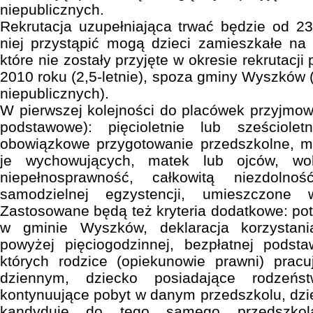
niepublicznych.
Rekrutacja uzupełniająca trwać będzie od 2
niej przystąpić mogą dzieci zamieszkałe na
które nie zostały przyjęte w okresie rekrutacj
2010 roku (2,5-letnie), spoza gminy Wyszków 
niepublicznych).
W pierwszej kolejności do placówek przyjmowa
podstawowe): pięcioletnie lub sześciole
obowiązkowe przygotowanie przedszkolne, m
je wychowujących, matek lub ojców, wo
niepełnosprawność, całkowitą niezdol
samodzielnej egzystencji, umieszczone 
Zastosowane będą też kryteria dodatkowe: po
w gminie Wyszków, deklaracja korzystani
powyżej pięciogodzinnej, bezpłatnej podsta
których rodzice (opiekunowie prawni) pracu
dziennym, dziecko posiadające rodzeń
kontynuujące pobyt w danym przedszkolu, dzi
kandyduje do tego samego przedszkol