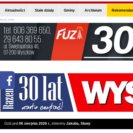
Aktualności
Stałe działy
Gminy
Archiwum
Rekomendac
REKLAMA
Dziś jest
06 sierpnia 2026 r.
, imieniny
Jakuba, Sławy