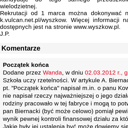
wielodzietnej.
Rekrutacji od 1 marca można dokonywać na 
k.vulcan.net.pl/wyszkow. Więcej informacji n
dostępnych jest na stronie www.wyszkow.pl.
J.P.
Komentarze
Początek końca
Dodane przez
Wanda
, w dniu
02.03.2012 r., 
Szkoła uczy rzetelności. W artykule A. Bierna
pt. "Początek końca" napisał m.in. o panu K
nie napisał rzeczy najważniejszej o jego dział
rodziny pracowało w tej fabryce i mogą to potw
pan Biernacki (być może celowo) pomiął pewi
wynik pewnej kontroli finansowej działu za kt
Jakie były jej ustalenia być może dowiemy się 