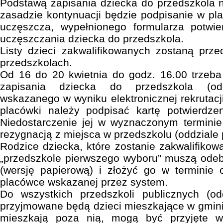
Podstawą zapisania dziecka do przedszkola n
zasadzie kontynuacji będzie podpisanie w pla
uczęszcza, wypełnionego formularza potwier
uczęszczania dziecka do przedszkola.
Listy dzieci zakwalifikowanych zostaną prz
przedszkolach.
Od 16 do 20 kwietnia do godz. 16.00 trzeba
zapisania dziecka do przedszkola (odd
wskazanego w wyniku elektronicznej rekrutacj
placówki należy podpisać kartę potwierdzen
Niedostarczenie jej w wyznaczonym termini
rezygnacją z miejsca w przedszkolu (oddziale
Rodzice dziecka, które zostanie zakwalifikow
„przedszkole pierwszego wyboru” muszą odeb
(wersję papierową) i złożyć go w terminie
placówce wskazanej przez system.
Do wszystkich przedszkoli publicznych (od
przyjmowane będą dzieci mieszkające w gmini
mieszkają poza nią, mogą być przyjęte wy