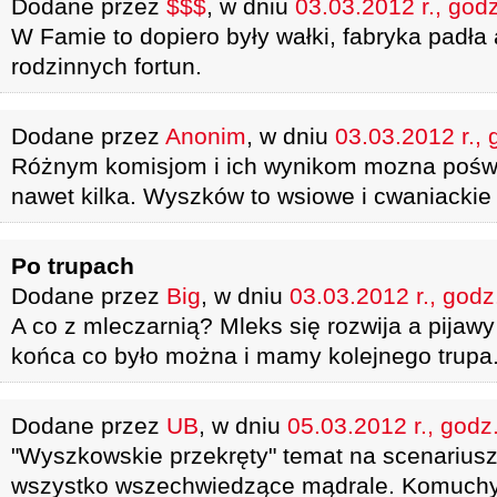
Dodane przez
$$$
, w dniu
03.03.2012 r., god
W Famie to dopiero były wałki, fabryka padła 
rodzinnych fortun.
Dodane przez
Anonim
, w dniu
03.03.2012 r., 
Różnym komisjom i ich wynikom mozna poświ
nawet kilka. Wyszków to wsiowe i cwaniackie
Po trupach
Dodane przez
Big
, w dniu
03.03.2012 r., godz
A co z mleczarnią? Mleks się rozwija a pija
końca co było można i mamy kolejnego trupa
Dodane przez
UB
, w dniu
05.03.2012 r., godz
"Wyszkowskie przekręty" temat na scenariusz. 
wszystko wszechwiedzące mądrale. Komuchy