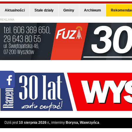
Aktualności
Stałe działy
Gminy
Archiwum
Rekomendac
REKLAMA
Dziś jest
10 sierpnia 2026 r.
, imieniny
Borysa, Wawrzyńca