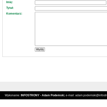
Imię:
Tytuł:
Komentarz:
Wykonanie:
INFOSTRONY - Adam Podemski
, e-mail:
adam.podemski@infostro