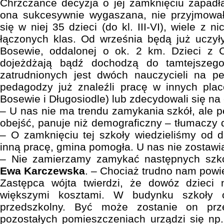
Chrzczance decyzja o jej zamknięciu zapadła 
ona sukcesywnie wygaszana, nie przyjmowa
się w niej 35 dzieci (do kl. III-VI), wiele z 
łączonych klas. Od września będą już uczył
Bosewie, oddalonej o ok. 2 km. Dzieci z Ch
dojeżdżają bądź dochodzą do tamtejszeg
zatrudnionych jest dwóch nauczycieli na peł
pedagodzy już znaleźli pracę w innych pla
Bosewie i Długosiodle) lub zdecydowali się na
– U nas nie ma trendu zamykania szkół, ale p
obejść, panuje niż demograficzny – tłumaczy 
– O zamknięciu tej szkoły wiedzieliśmy od 
inną pracę, gmina pomogła. U nas nie zostawia
– Nie zamierzamy zamykać następnych szkó
Ewa Karczewska
. – Chociaż trudno nam powie
Zastępca wójta twierdzi, że dowóz dzieci 
większymi kosztami. W budynku szkoły o
przedszkolny. Być może zostanie on prz
pozostałych pomieszczeniach urządzi się np. 