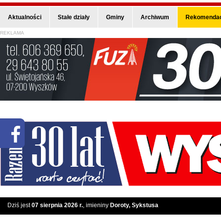
Aktualności
Stałe działy
Gminy
Archiwum
Rekomendac
REKLAMA
Dziś jest
07 sierpnia 2026 r.
, imieniny
Doroty, Sykstusa