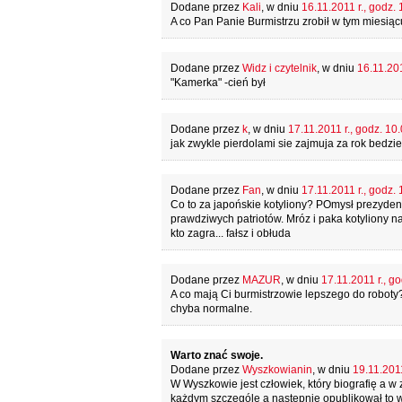
Dodane przez
Kali
, w dniu
16.11.2011 r., godz. 
A co Pan Panie Burmistrzu zrobił w tym miesią
Dodane przez
Widz i czytelnik
, w dniu
16.11.201
"Kamerka" -cień był
Dodane przez
k
, w dniu
17.11.2011 r., godz. 10
jak zwykle pierdolami sie zajmuja za rok bedzi
Dodane przez
Fan
, w dniu
17.11.2011 r., godz. 
Co to za japońskie kotyliony? POmysł prezydent
prawdziwych patriotów. Mróz i paka kotyliony nam
kto zagra... fałsz i obłuda
Dodane przez
MAZUR
, w dniu
17.11.2011 r., g
A co mają Ci burmistrzowie lepszego do roboty?
chyba normalne.
Warto znać swoje.
Dodane przez
Wyszkowianin
, w dniu
19.11.2011
W Wyszkowie jest człowiek, który biografię a w
każdym szczególe a następnie opublikował to w 