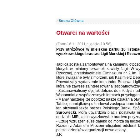
-
Strona Główna
Otwarci na wartości
(Zam: 16.11.2011 r., godz. 10.56)
Przy stróżówce w miejskim parku 10 listopad
wyszkowskiego bractwa Ligii Morskiej i Rzeczn
Tablica została zamontowana na kamieniu otoczon
których w miniony czwartek zawisły flagi. W wyd
Rzecznej, przedstawiciele Gimnazjum nr 2 im.
które związane były z morzem, jak Kazimierz Dep
Prowadzący wydarzenie komandor Bractwa Ligii
która nie zawsze zainteresowana jest patriotyczn
- Zastanawialiśmy się, jak dotrzeć do młodych ludz
Wspomniał o współczesnych formach przyciągania
- Mamy nadzieję, że poprzez nasze działania otwo
Tablicę pamiątkową ufundował zastępca burmist
ten otrzymali także prezes Polskiego Banku S
Surowiecki
, która utwardziła plac i postawiła 
oddział LMiR, za co wyszkowskie bractwo przyzn
- Czuję wzruszenie, że daleko od morza są ludzie,
Razem z Adamem Mrozem oficjalnie odsłonił tab
poczet członków organizacji nowe osoby.
J.P.