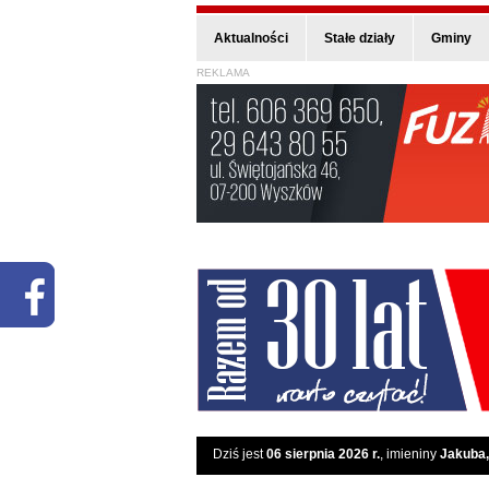
Aktualności
Stałe działy
Gminy
REKLAMA
Dziś jest
06 sierpnia 2026 r.
, imieniny
Jakuba,