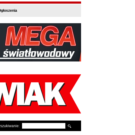
głoszenia
szukiwanie: