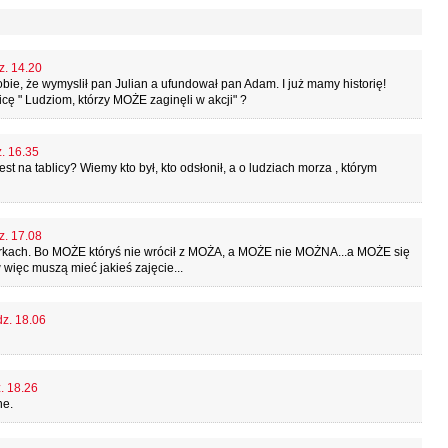
z. 14.20
bie, że wymyslił pan Julian a ufundował pan Adam. I już mamy historię!
cę " Ludziom, którzy MOŻE zaginęli w akcji" ?
z. 16.35
jest na tablicy? Wiemy kto był, kto odsłonił, a o ludziach morza , którym
z. 17.08
rkach. Bo MOŻE któryś nie wrócił z MOŻA, a MOŻE nie MOŻNA...a MOŻE się
 więc muszą mieć jakieś zajęcie...
dz. 18.06
z. 18.26
ne.