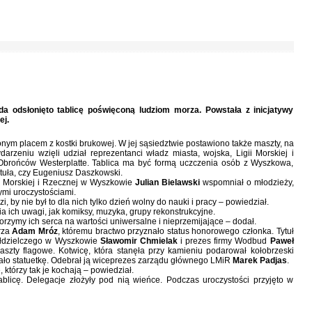
a odsłonięto tablicę poświęconą ludziom morza. Powstała z inicjatywy
ej.
ym placem z kostki brukowej. W jej sąsiedztwie postawiono także maszty, na
arzeniu wzięli udział reprezentanci władz miasta, wojska, Ligii Morskiej i
 Obrońców Westerplatte. Tablica ma być formą uczczenia osób z Wyszkowa,
tuła, czy Eugeniusz Daszkowski.
 Morskiej i Rzecznej w Wyszkowie
Julian Bielawski
wspomniał o młodzieży,
ymi uroczystościami.
i, by nie był to dla nich tylko dzień wolny do nauki i pracy – powiedział.
 ich uwagi, jak komiksy, muzyka, grupy rekonstrukcyjne.
rzymy ich serca na wartości uniwersalne i nieprzemijające – dodał.
rza
Adam Mróz
, któremu bractwo przyznało status honorowego członka. Tytuł
półdzielczego w Wyszkowie
Sławomir Chmielak
i prezes firmy Wodbud
Paweł
maszty flagowe. Kotwicę, która stanęła przy kamieniu podarował kołobrzeski
ało statuetkę. Odebrał ją wiceprezes zarządu głównego LMiR
Marek Padjas
.
 którzy tak je kochają – powiedział.
licę. Delegacje złożyły pod nią wieńce. Podczas uroczystości przyjęto w