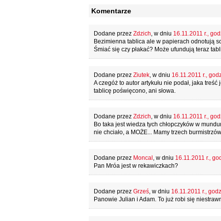
Komentarze
Dodane przez
Zdzich
, w dniu
16.11.2011 r., god
Bezimienna tablica ale w papierach odnotują so
Śmiać się czy płakać? Może ufundują teraz tabli
Dodane przez
Ziutek
, w dniu
16.11.2011 r., god
A czegóż to autor artykułu nie podał, jaka treść 
tablicę poświęcono, ani słowa.
Dodane przez
Zdzich
, w dniu
16.11.2011 r., god
Bo taka jest wiedza tych chłopczyków w mundu
nie chciało, a MOŻE... Mamy trzech burmistrzów
Dodane przez
Moncal
, w dniu
16.11.2011 r., go
Pan Mróa jest w rekawiczkach?
Dodane przez
Grześ
, w dniu
16.11.2011 r., god
Panowie Julian i Adam. To już robi się niestraw