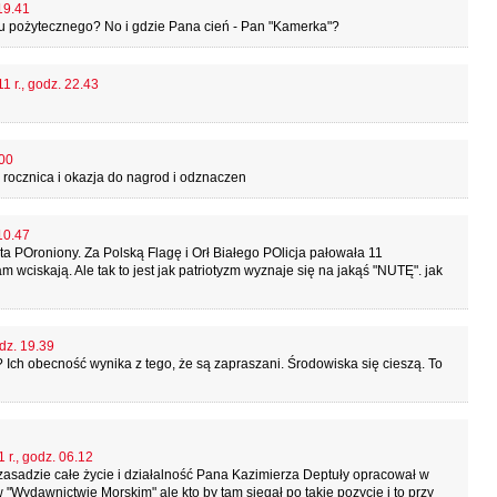
19.41
cu pożytecznego? No i gdzie Pana cień - Pan "Kamerka"?
1 r., godz. 22.43
.00
e rocznica i okazja do nagrod i odznaczen
10.47
a POroniony. Za Polską Flagę i Orł Białego POlicja pałowała 11
 wciskają. Ale tak to jest jak patriotyzm wyznaje się na jakąś "NUTĘ". jak
odz. 19.39
 Ich obecność wynika z tego, że są zapraszani. Środowiska się cieszą. To
 r., godz. 06.12
 zasadzie całe życie i działalność Pana Kazimierza Deptuły opracował w
"Wydawnictwie Morskim" ale kto by tam sięgał po takie pozycje i to przy