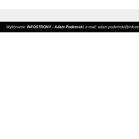
Wykonanie:
INFOSTRONY - Adam Podemski
, e-mail:
adam.podemski@infostro