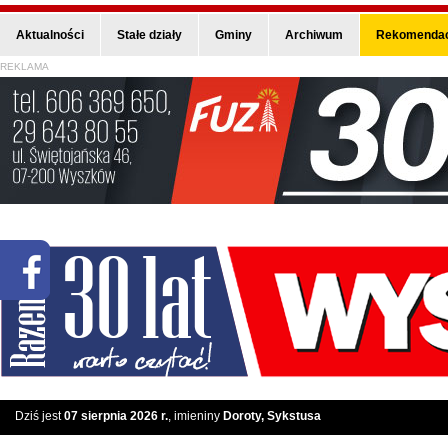
Aktualności
Stałe działy
Gminy
Archiwum
Rekomendac
REKLAMA
Dziś jest
07 sierpnia 2026 r.
, imieniny
Doroty, Sykstusa