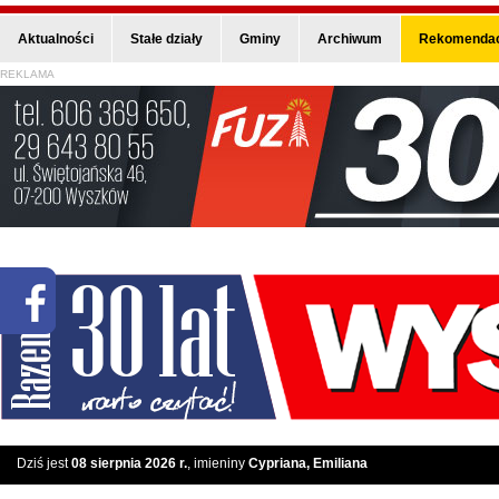
Aktualności
Stałe działy
Gminy
Archiwum
Rekomendac
REKLAMA
Dziś jest
08 sierpnia 2026 r.
, imieniny
Cypriana, Emiliana