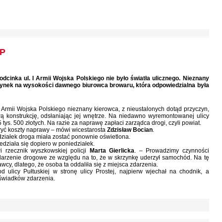
WP
inka ul. I Armii Wojska Polskiego nie było światła ulicznego. Nieznany
nek na wysokości dawnego biurowca browaru, która odpowiedzialna była
I Armii Wojska Polskiego nieznany kierowca, z nieustalonych dotąd przyczyn,
ą konstrukcję, odsłaniając jej wnętrze. Na niedawno wyremontowanej ulicy
tys. 500 złotych. Na razie za naprawę zapłaci zarządca drogi, czyli powiat.
ryć koszty naprawy – mówi wicestarosta
Zdzisław Bocian
.
działek droga miała zostać ponownie oświetlona.
działa się dopiero w poniedziałek.
i rzecznik wyszkowskiej policji
Marta Gierlicka
. – Prowadzimy czynności
zdarzenie drogowe ze względu na to, że w skrzynkę uderzył samochód. Na tę
awcy, dlatego, że osoba ta oddaliła się z miejsca zdarzenia.
od ulicy Pułtuskiej w stronę ulicy Prostej, najpierw wjechał na chodnik, a
 świadków zdarzenia.