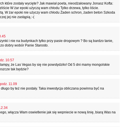
ch które zostały wycięte? Jak mawiał poeta, nieodżałowany Jonasz Kofta:
liście W żar epoki użyczą wam chłodu Tylko drzewa, tylko liście.
etą. W żar epoki nie użyczy wam chłodu Żaden schron, żaden beton Szkoda
zej jej nie zastąpią.:-(
0.45
krzynki i nie na budynkach tylko przy pasie drogowym ? Bo są bardzo tanie,
dzo dobry wobór Panie Starosto.
odz. 10.57
ię lampy, że Las Vegas by się nie powstydziło! Od 5 dni mamy mongolskie
jeszcze tak będzie?
 godz. 11.09
ługo by też nie postały. Taka inwestycja obliczana powinna być na
12.34
iego, włącza Wam oswietlenie jak się wepniecie w nową linię, biarą Was na