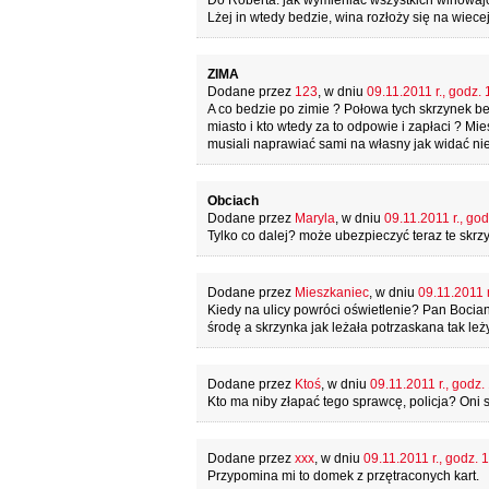
Do Roberta. jak wymieniać wszystkich winowajc
Lżej in wtedy bedzie, wina rozłoży się na wiece
ZIMA
Dodane przez
123
, w dniu
09.11.2011 r., godz. 
A co bedzie po zimie ? Połowa tych skrzynek b
miasto i kto wtedy za to odpowie i zapłaci ? Mi
musiali naprawiać sami na własny jak widać nie
Obciach
Dodane przez
Maryla
, w dniu
09.11.2011 r., god
Tylko co dalej? może ubezpieczyć teraz te skr
Dodane przez
Mieszkaniec
, w dniu
09.11.2011 r
Kiedy na ulicy powróci oświetlenie? Pan Bocian
środę a skrzynka jak leżała potrzaskana tak leży
Dodane przez
Ktoś
, w dniu
09.11.2011 r., godz.
Kto ma niby złapać tego sprawcę, policja? Oni 
Dodane przez
xxx
, w dniu
09.11.2011 r., godz. 
Przypomina mi to domek z przętraconych kart.