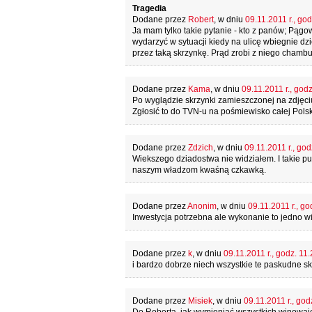
Tragedia
Dodane przez
Robert
, w dniu
09.11.2011 r., god
Ja mam tylko takie pytanie - kto z panów; Pągo
wydarzyć w sytuacji kiedy na ulicę wbiegnie d
przez taką skrzynkę. Prąd zrobi z niego chamb
Dodane przez
Kama
, w dniu
09.11.2011 r., god
Po wyglądzie skrzynki zamieszczonej na zdjęciu 
Zgłosić to do TVN-u na pośmiewisko całej Polsk
Dodane przez
Zdzich
, w dniu
09.11.2011 r., god
Wiekszego dziadostwa nie widziałem. I takie pudł
naszym władzom kwaśną czkawką.
Dodane przez
Anonim
, w dniu
09.11.2011 r., go
Inwestycja potrzebna ale wykonanie to jedno 
Dodane przez
k
, w dniu
09.11.2011 r., godz. 11.
i bardzo dobrze niech wszystkie te paskudne skr
Dodane przez
Misiek
, w dniu
09.11.2011 r., god