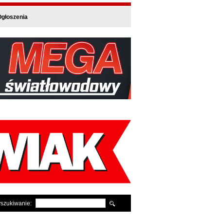
głoszenia
szukiwanie: