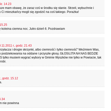
dz. 14.23
ze mam obawę, że zaraz coś w środku się stanie. Strzeli, wybuchnie i
ak Ci mieszkańcy mogli się zgodzić na coś takiego. Porażka!
 15.25
 koleina ciemna noc. Jutro dzień 6. Pozdrawiam
.11.2011 r., godz. 21.43
 przyłacza i drogie skrzynki, albo ciemność i tylko ciemność" Weźmiem Was,
podziekowania na oddane i przyszłe głosy, GŁOSUJTA NA NAS BEDZIE
 tylko musiem wygrać wybory w Gminie Wyszków nie tylko w Powiacie, tak
robi.
., godz. 15.12
a.
4.34
ym nie powinna