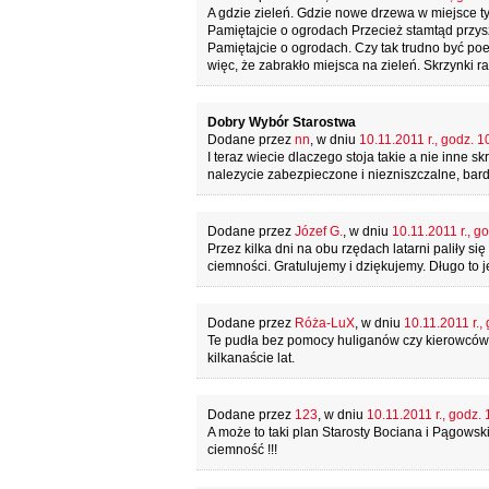
A gdzie zieleń. Gdzie nowe drzewa w miejsce ty
Pamiętajcie o ogrodach Przecież stamtąd przysz
Pamiętajcie o ogrodach. Czy tak trudno być po
więc, że zabrakło miejsca na zieleń. Skrzynki rac
Dobry Wybór Starostwa
Dodane przez
nn
, w dniu
10.11.2011 r., godz. 1
I teraz wiecie dlaczego stoja takie a nie inne s
nalezycie zabezpieczone i niezniszczalne, bar
Dodane przez
Józef G.
, w dniu
10.11.2011 r., g
Przez kilka dni na obu rzędach latarni paliły s
ciemności. Gratulujemy i dziękujemy. Długo to 
Dodane przez
Róża-LuX
, w dniu
10.11.2011 r.,
Te pudła bez pomocy huliganów czy kierowców d
kilkanaście lat.
Dodane przez
123
, w dniu
10.11.2011 r., godz. 
A może to taki plan Starosty Bociana i Pągowsk
ciemność !!!