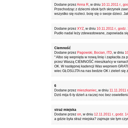
Dodane przez
Anna R
, w dniu
10.11.2011 r., go
Przechodząc z dziecmi obok tych skrzynek zaws
wszystko się rozleci. boię się o swoje dzieci. J
Dodane przez
XYZ
, w dniu
10.11.2011 r., godz.
Pudło nadal leży zdewastowane, zapowiada się
Ciemność
Dodane przez
Pagowski, Bocian, ITD
, w dniu
10
" Albo się wepnięta w nową linię i zapłacita za
przez Waszą CIEMNOŚĆ mieszkańcy w ramach 
OK. W następnej kadencji Was wepniem GRATIS
wiec GŁOSUJTA na nas bedzie OK i zieleń się z
6
Dodane przez
mieszkaniec
, w dniu
11.11.2011 r
Dziś mija 6-ty dzień a raczej noc bez oswietleni
straż miejska
Dodane przez
on
, w dniu
12.11.2011 r., godz. 1
a gdzie była straż miejska? zajmuje sie tym cz