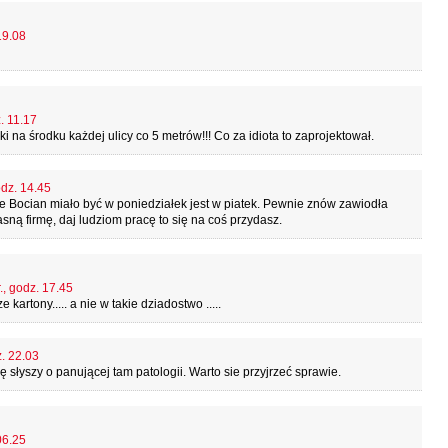
19.08
. 11.17
ki na środku każdej ulicy co 5 metrów!!! Co za idiota to zaprojektował.
odz. 14.45
e Bocian miało być w poniedziałek jest w piatek. Pewnie znów zawiodła
ną firmę, daj ludziom pracę to się na coś przydasz.
., godz. 17.45
tony..... a nie w takie dziadostwo .....
z. 22.03
słyszy o panującej tam patologii. Warto sie przyjrzeć sprawie.
06.25