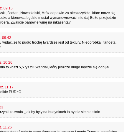
z. 09.15
wski, Bocian, Nowosielski, Mróz odpowie za nieszczęście, które może się
ziecko a kierowca będzie musiał wymanewrować i nie daj Boże przejedzie
urgera. Zwalicie panowie winę na inkasenta?
z. 09.42
widać, że to pudło trochę twardsze jest od tektury. Niedoróbka i tandeta.
i
z. 10.26
o to koszt 5,5 tys zł! Skandal, który jeszcze długo będzie się odbijał
dz. 11.17
wielkie PUDŁO
23
zynki rozwala , jak by byly na budynkach to by nic sie nie stalo
z. 11.26