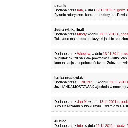
pytanie
Dodane przez
lala
, w dniu
12.11.2011 r., godz. 
Pytanie retoryczne- komu potrzebny jest Powiat
Jedna wielka lipa!!!
Dodane przez
Młody
, w dniu
13.11.2011 r., godz
Tak samo mają sens te skrzynki jak i te studzien
Dodane przez
Wiesław
, w dniu
13.11.2011 r., g
W piątek ok. 20 na AWP powróciło światło. Pani
komunikacja ze społeczeństwem. Załóż pan włas
hanka mostowiak
Dodane przez
.....NDINZ.....
, w dniu
13.11.2011 r
Już HANKA MOSTOWIAK wjechała w mocniejsze kar
Dodane przez
Jan M
, w dniu
13.11.2011 r., god
A co z nadzorem budowlanym. Ostatnio wiele się 
Justice
Dodane przez
Info
, w dniu
15.11.2011 r., godz. 