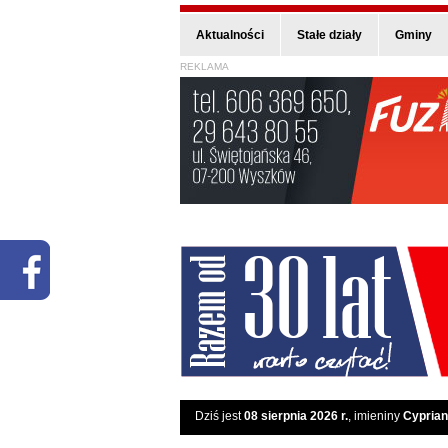
Aktualności
Stałe działy
Gminy
REKLAMA
Dziś jest
08 sierpnia 2026 r.
, imieniny
Cyprian