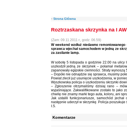
-
Strona Główna
Roztrzaskana skrzynka na I A
(Zam: 09.11.2011 r., godz. 06.59)
W weekend wzdłuż niedawno remontowanego odc
sprawca wjechał samochodem w jedną ze skrzy
za zasilanie lamp.
W sobotę 5 listopada o godzinie 22.00 na ulicy 
uszkodził jedną ze skrzynek – połamał metalow
zapanowały egipskie ciemności. Straty wynoszą 5 
– Dopóki nie odnajdzie się sprawca, musimy pok
Powiat zlecił już usunięcie uszkodzenia, w ponie
Wyszkowska policja o uszkodzeniu skrzynki dowie
– Zgłoszenie otrzymaliśmy dzisiaj rano – mów
wyjaśniające. Zakwalifikowane zostało to jako 
chwilę nie znamy marki tego auta, koloru, ani spr
Jak ustalili funkcjonariusze, samochód jechał 
następnie uderzył w skrzynkę. Policja poszukuje
I.S.
Komentarze