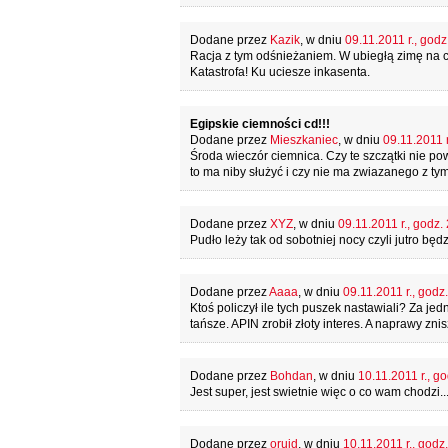
Dodane przez
Kazik
, w dniu
09.11.2011 r., godz
Racja z tym odśnieżaniem. W ubiegłą zimę na cho
Katastrofa! Ku uciesze inkasenta.
Egipskie ciemności cd!!!
Dodane przez
Mieszkaniec
, w dniu
09.11.2011 r
Środa wieczór ciemnica. Czy te szczątki nie p
to ma niby służyć i czy nie ma zwiazanego z ty
Dodane przez
XYZ
, w dniu
09.11.2011 r., godz.
Pudło leży tak od sobotniej nocy czyli jutro będz
Dodane przez
Aaaa
, w dniu
09.11.2011 r., godz
Ktoś policzył ile tych puszek nastawiali? Za je
tańsze. APIN zrobił złoty interes. A naprawy zni
Dodane przez
Bohdan
, w dniu
10.11.2011 r., g
Jest super, jest swietnie więc o co wam chodzi..
Dodane przez
oruid
, w dniu
10.11.2011 r., godz