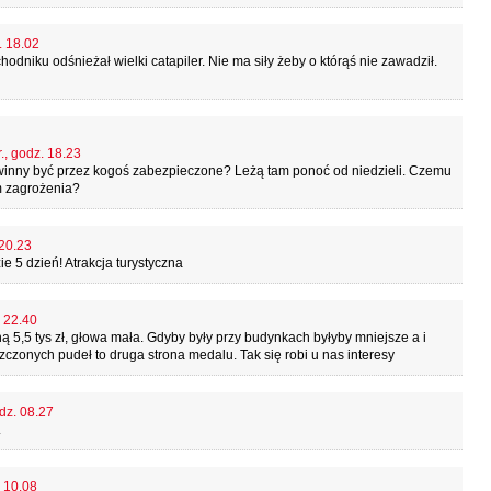
. 18.02
dniku odśnieżał wielki catapiler. Nie ma siły żeby o którąś nie zawadził.
., godz. 18.23
owinny być przez kogoś zabezpieczone? Leżą tam ponoć od niedzieli. Czemu
m zagrożenia?
 20.23
ie 5 dzień! Atrakcja turystyczna
. 22.40
dną 5,5 tys zł, głowa mała. Gdyby były przy budynkach byłyby mniejsze a i
szczonych pudeł to druga strona medalu. Tak się robi u nas interesy
odz. 08.27
.
. 10.08