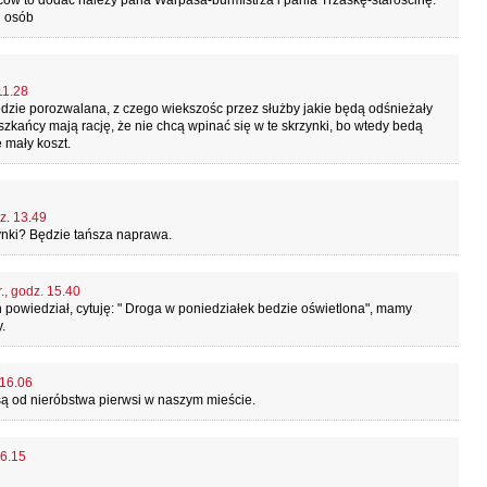
ów to dodać należy pana Warpasa-burmistrza i pania Trzaskę-starościnę.
j osób
11.28
edzie porozwalana, z czego wiekszośc przez służby jakie będą odśnieżały
eszkańcy mają rację, że nie chcą wpinać się w te skrzynki, bo wtedy bedą
 mały koszt.
z. 13.49
zynki? Będzie tańsza naprawa.
., godz. 15.40
 powiedział, cytuję: " Droga w poniedziałek bedzie oświetlona", mamy
.
 16.06
są od nieróbstwa pierwsi w naszym mieście.
16.15