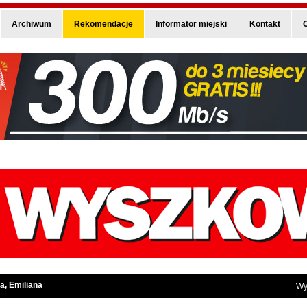
Archiwum
Rekomendacje
Informator miejski
Kontakt
O
a, Emiliana
Wy