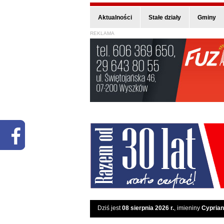
Aktualności
Stałe działy
Gminy
REKLAMA
Dziś jest
08 sierpnia 2026 r.
, imieniny
Cyprian