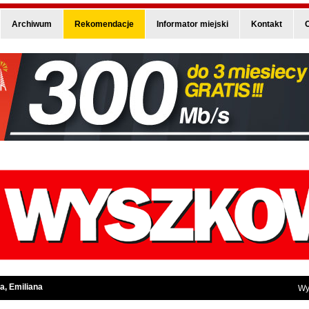
Archiwum
Rekomendacje
Informator miejski
Kontakt
O
a, Emiliana
Wy