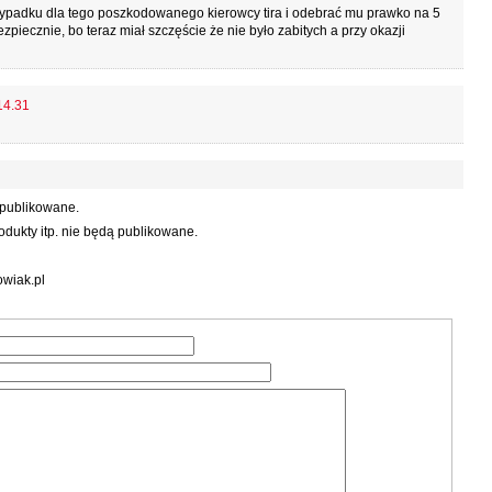
wypadku dla tego poszkodowanego kierowcy tira i odebrać mu prawko na 5
zpiecznie, bo teraz miał szczęście że nie było zabitych a przy okazji
14.31
 publikowane.
dukty itp. nie będą publikowane.
wiak.pl