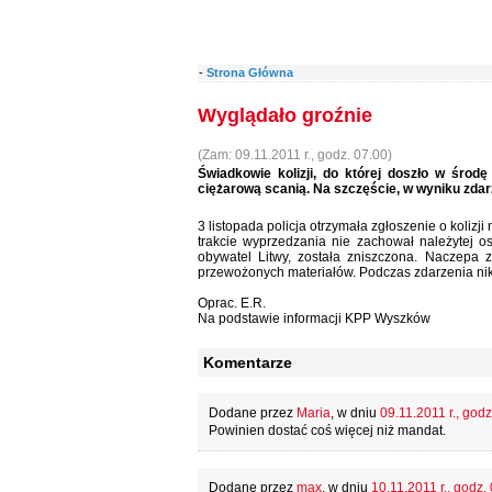
-
Strona Główna
Wyglądało groźnie
(Zam: 09.11.2011 r., godz. 07.00)
Świadkowie kolizji, do której doszło w środę
ciężarową scanią. Na szczęście, w wyniku zdarz
3 listopada policja otrzymała zgłoszenie o koliz
trakcie wyprzedzania nie zachował należytej os
obywatel Litwy, została zniszczona. Naczepa
przewożonych materiałów. Podczas zdarzenia nikt 
Oprac. E.R.
Na podstawie informacji KPP Wyszków
Komentarze
Dodane przez
Maria
, w dniu
09.11.2011 r., godz
Powinien dostać coś więcej niż mandat.
Dodane przez
max
, w dniu
10.11.2011 r., godz.