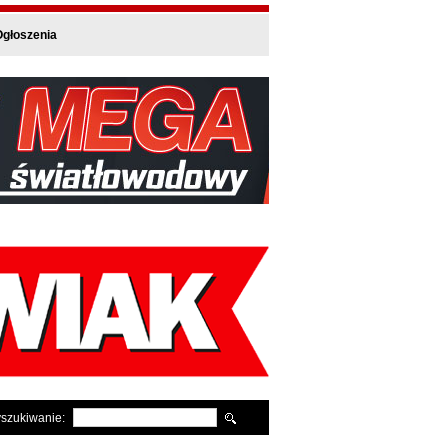
głoszenia
szukiwanie: