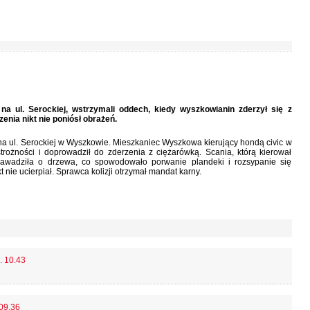
 na ul. Serockiej, wstrzymali oddech, kiedy wyszkowianin zderzył się z
enia nikt nie poniósł obrażeń.
ji na ul. Serockiej w Wyszkowie. Mieszkaniec Wyszkowa kierujący hondą civic w
trożności i doprowadził do zderzenia z ciężarówką. Scania, którą kierował
 zawadziła o drzewa, co spowodowało porwanie plandeki i rozsypanie się
nie ucierpiał. Sprawca kolizji otrzymał mandat karny.
. 10.43
 09.36