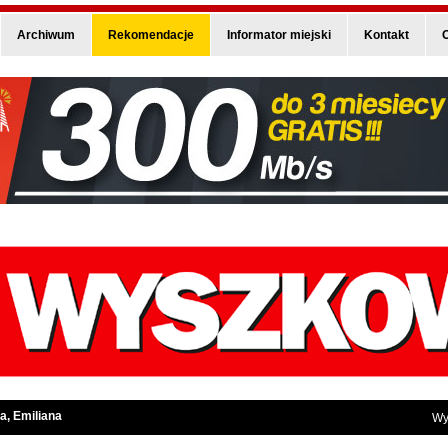
Archiwum
Rekomendacje
Informator miejski
Kontakt
O
a, Emiliana
Wy