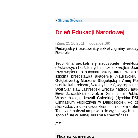
-
Strona Główna
Dzień Edukacji Narodowej
(Zam: 25.10.2011 r., godz. 09.38)
Pedagodzy i pracownicy szkół z gminy uroczy
Bosewie.
Tego dnia spotkali się nauczyciele, dyrekto
oświatowych i kościelnych na czele z wójtem
Sta
Przy wejściu do budynku szkoły ubrani w stroj
szkolna przedstawiła akademię „Nauczycielu
Gołębiewską, Marzenę Dlugołęcką
i
Annę Po
scenka kabaretowa „Szkolny blues”, występ tanecz
Wójt Stanisław Jastrzębski wręczył nagrody nau
Ewie Zawadzkiej
(dyrektor Gimnazjum Publi
Włościańskiej),
Urszuli Gałeckiej
(dyrektor PS
Gimnazjum Publicznym w Długosiodle). Po częś
skorzystać ze stołu szwedzkiego, na którym król
Ten dzień należał na pewno do wyjątkowych i uda
spotkać się w jednej sali i mile spędzić czas.
E.E.
Napisz komentarz