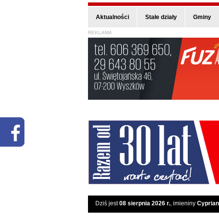
Aktualności
Stałe działy
Gminy
REKLAMA
Dziś jest
08 sierpnia 2026 r.
, imieniny
Cyprian