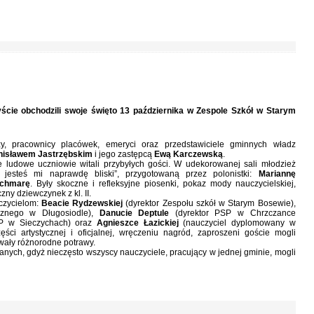
ście obchodzili swoje święto 13 października w Zespole Szkół w Starym
rzy, pracownicy placówek, emeryci oraz przedstawiciele gminnych władz
nisławem Jastrzębskim
i jego zastępcą
Ewą Karczewską
.
e ludowe uczniowie witali przybyłych gości. W udekorowanej sali młodzież
, jesteś mi naprawdę bliski”, przygotowaną przez polonistki:
Mariannę
chmarę
. Były skoczne i refleksyjne piosenki, pokaz mody nauczycielskiej,
ny dziewczynek z kl. II.
czycielom:
Beacie Rydzewskiej
(dyrektor Zespołu szkół w Starym Bosewie),
cznego w Długosiodle),
Danucie Deptule
(dyrektor PSP w Chrzczance
P w Sieczychach) oraz
Agnieszce Łazickiej
(nauczyciel dyplomowany w
ci artystycznej i oficjalnej, wręczeniu nagród, zaproszeni goście mogli
owały różnorodne potrawy.
nych, gdyż nieczęsto wszyscy nauczyciele, pracujący w jednej gminie, mogli