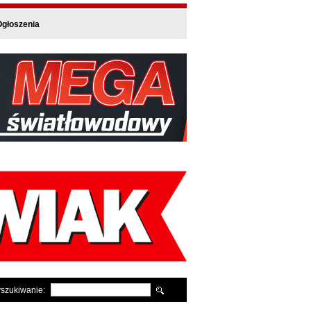
głoszenia
szukiwanie: