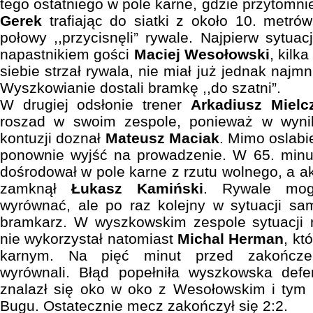
tego ostatniego w pole karne, gdzie przytomn
Gerek
trafiając do siatki z około 10. metr
połowy ,,przycisnęli” rywale. Najpierw sytu
napastnikiem gości
Maciej Wesołowski
, kilk
siebie strzał rywala, nie miał już jednak najm
Wyszkowianie dostali bramkę ,,do szatni”.
W drugiej odsłonie trener
Arkadiusz Mielc
roszad w swoim zespole, ponieważ w wyni
kontuzji doznał
Mateusz Maciak
. Mimo oslabi
ponownie wyjść na prowadzenie. W 65. min
dośrodował w pole karne z rzutu wolnego, a a
zamknął
Łukasz Kamiński
. Rywale mogl
wyrównać, ale po raz kolejny w sytuacji s
bramkarz. W wyszkowskim zespole sytuacji
nie wykorzystał natomiast
Michal Herman
, kt
karnym. Na pięć minut przed zakończen
wyrównali. Błąd popełniła wyszkowska defe
znalazł się oko w oko z Wesołowskim i tym 
Bugu. Ostatecznie mecz zakończył się 2:2.