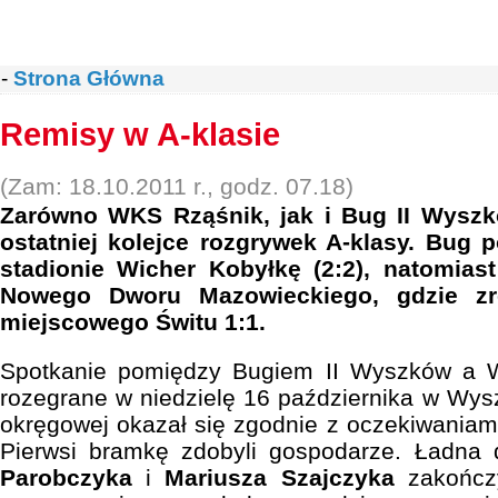
-
Strona Główna
Remisy w A-klasie
(Zam: 18.10.2011 r., godz. 07.18)
Zarówno WKS Rząśnik, jak i Bug II Wysz
ostatniej kolejce rozgrywek A-klasy. Bug
stadionie Wicher Kobyłkę (2:2), natomia
Nowego Dworu Mazowieckiego, gdzie zr
miejscowego Świtu 1:1.
Spotkanie pomiędzy Bugiem II Wyszków a W
rozegrane w niedzielę 16 października w Wysz
okręgowej okazał się zgodnie z oczekiwania
Pierwsi bramkę zdobyli gospodarze. Ładna
Parobczyka
i
Mariusza Szajczyka
zakończy