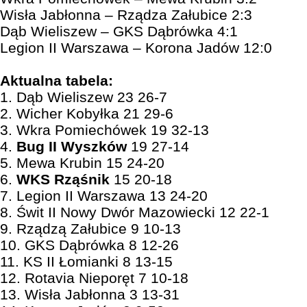
Wisła Jabłonna – Rządza Załubice 2:3
Dąb Wieliszew – GKS Dąbrówka 4:1
Legion II Warszawa – Korona Jadów 12:0
Aktualna tabela:
1. Dąb Wieliszew 23 26-7
2. Wicher Kobyłka 21 29-6
3. Wkra Pomiechówek 19 32-13
4.
Bug II Wyszków
19 27-14
5. Mewa Krubin 15 24-20
6.
WKS Rząśnik
15 20-18
7. Legion II Warszawa 13 24-20
8. Świt II Nowy Dwór Mazowiecki 12 22-1
9. Rządzą Załubice 9 10-13
10. GKS Dąbrówka 8 12-26
11. KS II Łomianki 8 13-15
12. Rotavia Nieporęt 7 10-18
13. Wisła Jabłonna 3 13-31