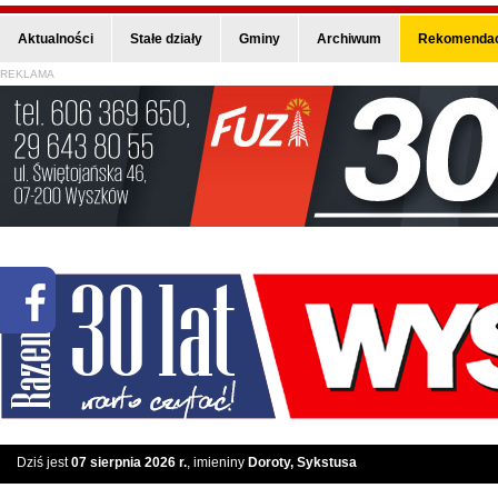
Aktualności
Stałe działy
Gminy
Archiwum
Rekomendac
REKLAMA
Dziś jest
07 sierpnia 2026 r.
, imieniny
Doroty, Sykstusa