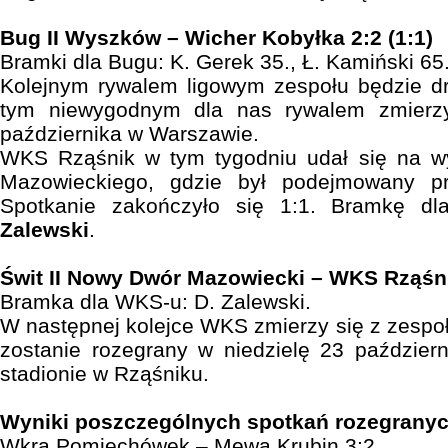
Bug II Wyszków – Wicher Kobyłka 2:2 (1:1)
Bramki dla Bugu: K. Gerek 35., Ł. Kamiński 65
Kolejnym rywalem ligowym zespołu będzie dr
tym niewygodnym dla nas rywalem zmierz
października w Warszawie.
WKS Rząśnik w tym tygodniu udał się na 
Mazowieckiego, gdzie był podejmowany pr
Spotkanie zakończyło się 1:1. Bramkę 
Zalewski
.
Świt II Nowy Dwór Mazowiecki – WKS Rząśni
Bramka dla WKS-u: D. Zalewski.
W następnej kolejce WKS zmierzy się z zesp
zostanie rozegrany w niedzielę 23 paździer
stadionie w Rząśniku.
Wyniki poszczególnych spotkań rozegranych
Wkra Pomiechówek – Mewa Krubin 3:2