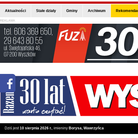
Aktualności
Stałe działy
Gminy
Archiwum
Rekomendac
REKLAMA
Dziś jest
10 sierpnia 2026 r.
, imieniny
Borysa, Wawrzyńca