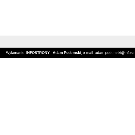
Wykonanie:
INFOSTRONY - Adam Podemski
, e-mail:
adam.podemski@infostro