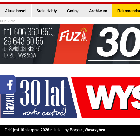
Aktualności
Stałe działy
Gminy
Archiwum
Rekomendac
REKLAMA
Dziś jest
10 sierpnia 2026 r.
, imieniny
Borysa, Wawrzyńca