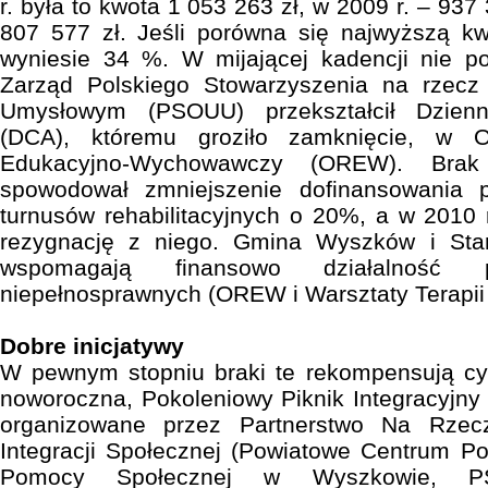
r. była to kwota 1 053 263 zł, w 2009 r. – 937 3
807 577 zł. Jeśli porówna się najwyższą kw
wyniesie 34 %. W mijającej kadencji nie p
Zarząd Polskiego Stowarzyszenia na rzec
Umysłowym (PSOUU) przekształcił Dzien
(DCA), któremu groziło zamknięcie, w Oś
Edukacyjno-Wychowawczy (OREW). Brak
spowodował zmniejszenie dofinansowania 
turnusów rehabilitacyjnych o 20%, a w 2010 
rezygnację z niego. Gmina Wyszków i Sta
wspomagają finansowo działalność
niepełnosprawnych (OREW i Warsztaty Terapii 
Dobre inicjatywy
W pewnym stopniu braki te rekompensują cyk
noworoczna, Pokoleniowy Piknik Integracyjny w
organizowane przez Partnerstwo Na Rzec
Integracji Społecznej (Powiatowe Centrum P
Pomocy Społecznej w Wyszkowie, PS