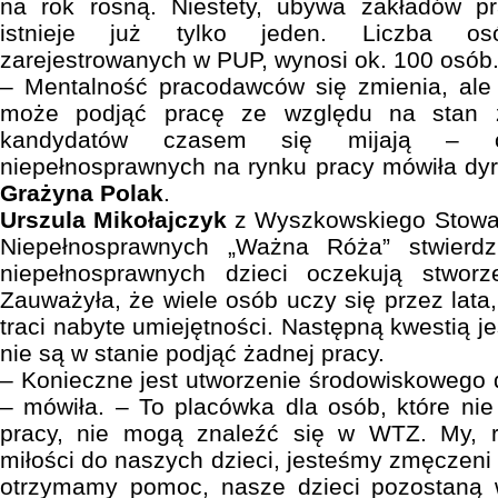
na rok rosną. Niestety, ubywa zakładów pr
istnieje już tylko jeden. Liczba osó
zarejestrowanych w PUP, wynosi ok. 100 osób
– Mentalność pracodawców się zmienia, al
może podjąć pracę ze względu na stan z
kandydatów czasem się mijają – o
niepełnosprawnych na rynku pracy mówiła dy
Grażyna Polak
.
Urszula Mikołajczyk
z Wyszkowskiego Stowar
Niepełnosprawnych „Ważna Róża” stwierdzi
niepełnosprawnych dzieci oczekują stworz
Zauważyła, że wiele osób uczy się przez lata
traci nabyte umiejętności. Następną kwestią je
nie są w stanie podjąć żadnej pracy.
– Konieczne jest utworzenie środowiskowego
– mówiła. – To placówka dla osób, które ni
pracy, nie mogą znaleźć się w WTZ. My, r
miłości do naszych dzieci, jesteśmy zmęczeni
otrzymamy pomoc, nasze dzieci pozostaną 