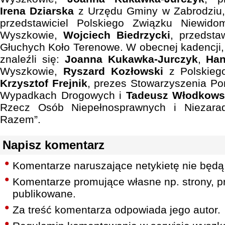
Irena Dziarska
z Urzędu Gminy w Zabrodziu
przedstawiciel Polskiego Związku Niewi
Wyszkowie,
Wojciech Biedrzycki
, przedsta
Głuchych Koło Terenowe. W obecnej kadencji, 
znaleźli się:
Joanna Kukawka-Jurczyk
,
Ha
Wyszkowie,
Ryszard Kozłowski
z Polskieg
Krzysztof Frejnik
, prezes Stowarzyszenia 
Wypadkach Drogowych i
Tadeusz Włodkows
Rzecz Osób Niepełnosprawnych i Niezara
Razem”.
Napisz komentarz
Komentarze naruszające netykietę nie będą
Komentarze promujące własne np. strony, pr
publikowane.
Za treść komentarza odpowiada jego autor.