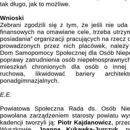
tak długo, jak to możliwe.
Wnioski
Zebrani zgodzili się z tym, że jeśli nie ud
finansowych na omawiane cele, trzeba utrzy
posiadania” organizacji pracujących na rzecz
prowadzonych przez nich placówek, należy
Dom Samopomocy Społecznej dla Osób Niepe
poprawy zatrudnienia osób niepełnosprawnych
mieszkań chronionych dla osób o innej 
ruchowa, likwidować bariery archite
ponadgimnazjalnych.
E.E.
Powiatowa Społeczna Rada ds. Osób Niep
powołana zarządzeniem starosty powiatu wy
kadencji tworzyli ją:
Piotr Kajdanowicz
, prze
Wyszkowie,
Joanna Kukawka-Jurczyk
, p