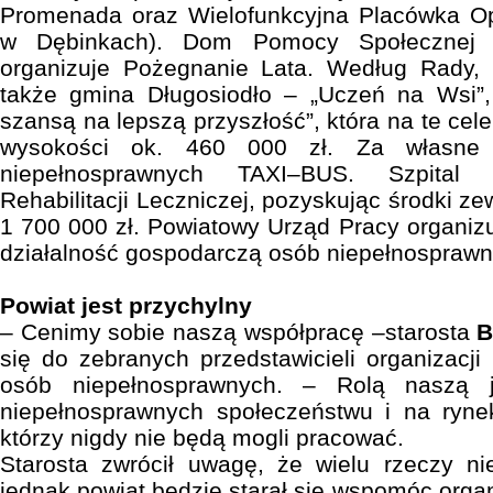
Promenada oraz Wielofunkcyjna Placówka 
w Dębinkach). Dom Pomocy Społecznej 
organizuje Pożegnanie Lata. Według Rady, w
także gmina Długosiodło – „Uczeń na Wsi”, 
szansą na lepszą przyszłość”, która na te cel
wysokości ok. 460 000 zł. Za własne ś
niepełnosprawnych TAXI–BUS. Szpital 
Rehabilitacji Leczniczej, pozyskując środki z
1 700 000 zł. Powiatowy Urząd Pracy organizu
działalność gospodarczą osób niepełnosprawn
Powiat jest przychylny
– Cenimy sobie naszą współpracę –starosta
B
się do zebranych przedstawicieli organizacji
osób niepełnosprawnych. – Rolą naszą j
niepełnosprawnych społeczeństwu i na rynek
którzy nigdy nie będą mogli pracować.
Starosta zwrócił uwagę, że wielu rzeczy ni
jednak powiat będzie starał się wspomóc organi