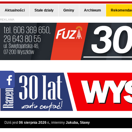
Aktualności
Stałe działy
Gminy
Archiwum
Rekomendac
REKLAMA
Dziś jest
06 sierpnia 2026 r.
, imieniny
Jakuba, Sławy