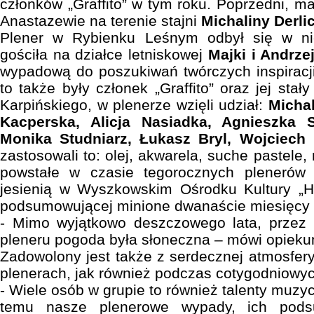
członków „Graffito” w tym roku. Poprzedni, m
Anastazewie na terenie stajni
Michaliny Derlic
Plener w Rybienku Leśnym odbył się w nie
gościła na działce letniskowej
Majki i Andrz
wypadową do poszukiwań twórczych inspiracji
to także były członek „Graffito” oraz jej st
Karpińskiego, w plenerze wzięli udział:
Michal
Kacperska, Alicja Nasiadka, Agnieszka
Monika Studniarz, Łukasz Bryl, Wojciech 
zastosowali to: olej, akwarela, suche pastele,
powstałe w czasie tegorocznych plenerów
jesienią w Wyszkowskim Ośrodku Kultury „H
podsumowującej minione dwanaście miesięcy d
- Mimo wyjątkowo deszczowego lata, przez
pleneru pogoda była słoneczna – mówi opiekun 
Zadowolony jest także z serdecznej atmosfer
plenerach, jak również podczas cotygodniowyc
- Wiele osób w grupie to również talenty muzy
temu nasze plenerowe wypady, ich podsu