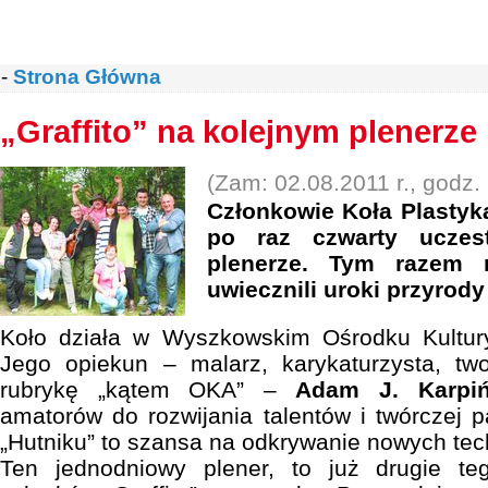
-
Strona Główna
„Graffito” na kolejnym plenerze
(Zam: 02.08.2011 r., godz.
Członkowie Koła Plastyka
po raz czwarty uczes
plenerze. Tym razem n
uwiecznili uroki przyrod
Koło działa w Wyszkowskim Ośrodku Kultury
Jego opiekun – malarz, karykaturzysta, t
rubrykę „kątem OKA” –
Adam J. Karpiń
amatorów do rozwijania talentów i twórczej p
„Hutniku” to szansa na odkrywanie nowych tec
Ten jednodniowy plener, to już drugie te