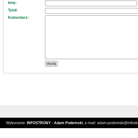
Imię:
Tytuł:
Komentarz:
Wykonanie:
INFOSTRONY - Adam Podemski
, e-mail:
adam.podemski@infostro