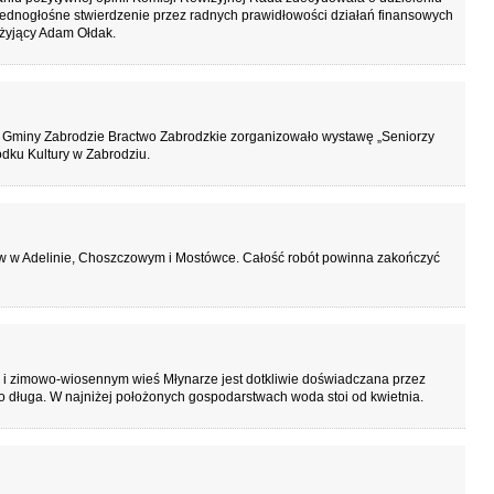
ei jednogłośne stwierdzenie przez radnych prawidłowości działań finansowych
eżyjący Adam Ołdak.
 Gminy Zabrodzie Bractwo Zabrodzkie zorganizowało wystawę „Seniorzy
dku Kultury w Zabrodziu.
w w Adelinie, Choszczowym i Mostówce. Całość robót powinna zakończyć
 i zimowo-wiosennym wieś Młynarze jest dotkliwie doświadczana przez
 długa. W najniżej położonych gospodarstwach woda stoi od kwietnia.