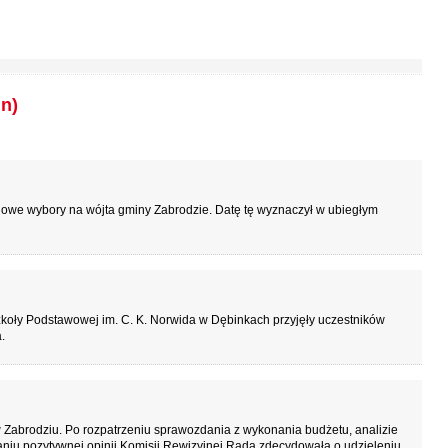
n)
nowe wybory na wójta gminy Zabrodzie. Datę tę wyznaczył w ubiegłym
zkoły Podstawowej im. C. K. Norwida w Dębinkach przyjęły uczestników
.
 Zabrodziu. Po rozpatrzeniu sprawozdania z wykonania budżetu, analizie
aniu pozytywnej opinii Komisji Rewizyjnej Rada zdecydowała o udzieleniu