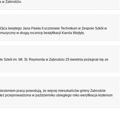
 w Zabrodziu.
 Ojca świętego Jana Pawła II uczniowie Technikum w Zespole Szkół w
uzyczny w drugą rocznicę beatyfikacji Karola Wojtyły.
e Szkół im. Wł. St. Reymonta w Zabrodziu 25 kwietnia pożegnał się ze
alezieniem pracy powodują, że więcej mieszkańców gminy Zabrodzie
też przeprowadzona w październiku ubiegłego roku weryfikacja kryterium