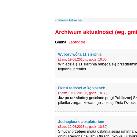
-
Strona Główna
Archiwum aktualności (wg. gmi
Gmina:
Zabrodzie
Wybory wójta 11 sierpnia
(Zam: 19.06.2013 r., godz. 10.30)
W niedzielę 11 sierpnia odbędą się przedtermi
tygodniu premier.
Dzień radości w Dębinkach
(Zam: 19.06.2013 r., godz. 10.30)
Już po raz siódmy gościnne progi Publicznej S
pikniku zorganizowanego z okazji Dnia Dziecka
Jednogłośne absolutorium
(Zam: 12.06.2013 r., godz. 10.30)
Smutny przebieg miała ostatnia sesja gminna w
opinii Regionalnej Izby Obrachunkowej i uzysk