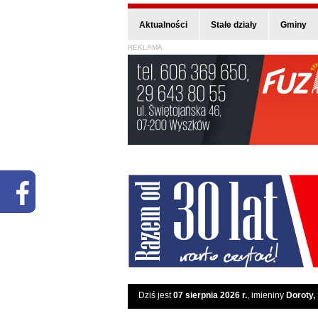
Aktualności
Stałe działy
Gminy
REKLAMA
Dziś jest
07 sierpnia 2026 r.
, imieniny
Doroty,