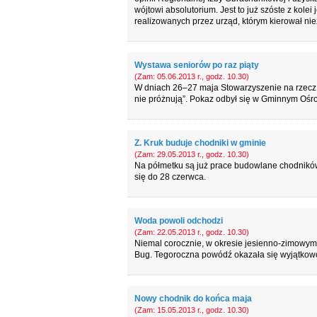
wójtowi absolutorium. Jest to już szóste z kol
realizowanych przez urząd, którym kierował ni
Wystawa seniorów po raz piąty
(Zam: 05.06.2013 r., godz. 10.30)
W dniach 26–27 maja Stowarzyszenie na rzecz
nie próżnują”. Pokaz odbył się w Gminnym Ośro
Z. Kruk buduje chodniki w gminie
(Zam: 29.05.2013 r., godz. 10.30)
Na półmetku są już prace budowlane chodnikó
się do 28 czerwca.
Woda powoli odchodzi
(Zam: 22.05.2013 r., godz. 10.30)
Niemal corocznie, w okresie jesienno-zimowym
Bug. Tegoroczna powódź okazała się wyjątkowo
Nowy chodnik do końca maja
(Zam: 15.05.2013 r., godz. 10.30)