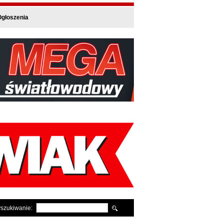
głoszenia
szukiwanie: