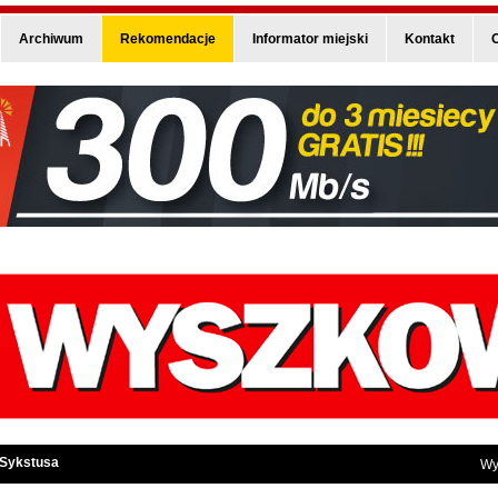
Archiwum
Rekomendacje
Informator miejski
Kontakt
O
 Sykstusa
Wy