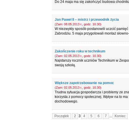
Do 24 maja ma się zakończyć budowa chodnika
Jan Paweł II – mistrz i przewodnik życia
(Zam: 08.05.2013 r., godz. 10.30)
W niezwykły sposób postanowili uczcić pamięć
Zabrodziu. 5 maja przygotowali montaż słowno-m
Zakończenie roku w technikum
(Zam: 02.05.2013 r., godz. 10.30)
Najstarszy rocznik uczniów Technikum w Zespol
swoją szkołą.
Większe zapotrzebowanie na pomoc
(Zam: 02.05.2013 r., godz. 10.30)
Trudna sytuacja gospodarcza i problemy ze zn
korzysta z pomocy społecznej. Wpływ na to ma 
dochodowego.
Początek
2
3
4
5
6
7
...
Koniec