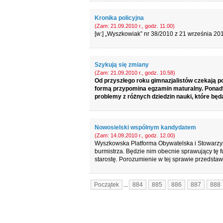
Kronika policyjna
(Zam: 21.09.2010 r., godz. 11.00)
[w:] „Wyszkowiak” nr 38/2010 z 21 września 201
Szykują się zmiany
(Zam: 21.09.2010 r., godz. 10.58)
Od przyszłego roku gimnazjalistów czekają p
formą przypomina egzamin maturalny. Ponadt
problemy z różnych dziedzin nauki, które będą
Nowosielski wspólnym kandydatem
(Zam: 14.09.2010 r., godz. 12.00)
Wyszkowska Platforma Obywatelska i Stowarz
burmistrza. Będzie nim obecnie sprawujący tę
starostę. Porozumienie w tej sprawie przedsta
Początek
...
884
885
886
887
888