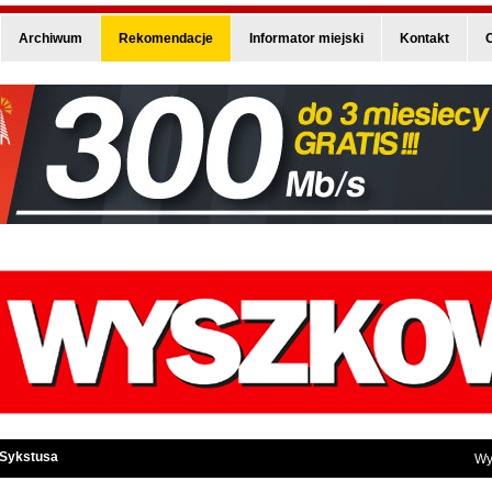
Archiwum
Rekomendacje
Informator miejski
Kontakt
O
 Sykstusa
Wy