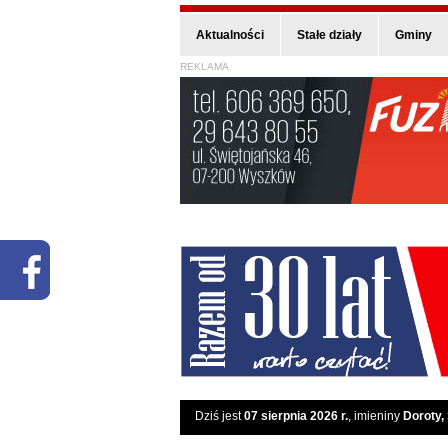
Aktualności
Stałe działy
Gminy
REKLAMA
Dziś jest
07 sierpnia 2026 r.
, imieniny
Doroty,