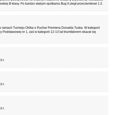
ej B-klasy. Po bardzo słabym spotkaniu Bug II uległ przeciwnikowi 1:2.
 w ramach Turnieju Orlika o Puchar Premiera Donalda Tuska. W kategorii
 Podstawowej nr 1, zaś w kategorii 12-13 lat triumfatorem okazał się
0 r.
0 r.
0 r.