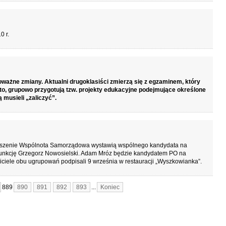
0 r.
oważne zmiany. Aktualni drugoklasiści zmierzą się z egzaminem, który
o, grupowo przygotują tzw. projekty edukacyjne podejmujące określone
 musieli „zaliczyć”.
yszenie Wspólnota Samorządowa wystawią wspólnego kandydata na
 funkcję Grzegorz Nowosielski. Adam Mróz będzie kandydatem PO na
wiciele obu ugrupowań podpisali 9 września w restauracji „Wyszkowianka”.
889
890
891
892
893
...
Koniec