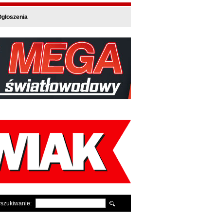
głoszenia
szukiwanie: