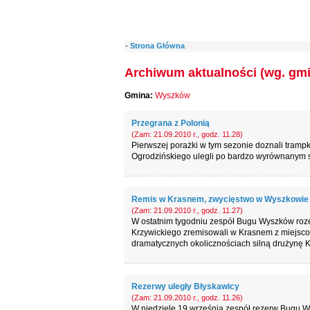
-
Strona Główna
Archiwum aktualności (wg. gmi
Gmina:
Wyszków
Przegrana z Polonią
(Zam: 21.09.2010 r., godz. 11.28)
Pierwszej porażki w tym sezonie doznali tramp
Ogrodzińskiego ulegli po bardzo wyrównanym s
Remis w Krasnem, zwycięstwo w Wyszkowie
(Zam: 21.09.2010 r., godz. 11.27)
W ostatnim tygodniu zespół Bugu Wyszków roze
Krzywickiego zremisowali w Krasnem z miejscow
dramatycznych okolicznościach silną drużynę K
Rezerwy uległy Błyskawicy
(Zam: 21.09.2010 r., godz. 11.26)
W niedzielę 19 września zespół rezerw Bugu 