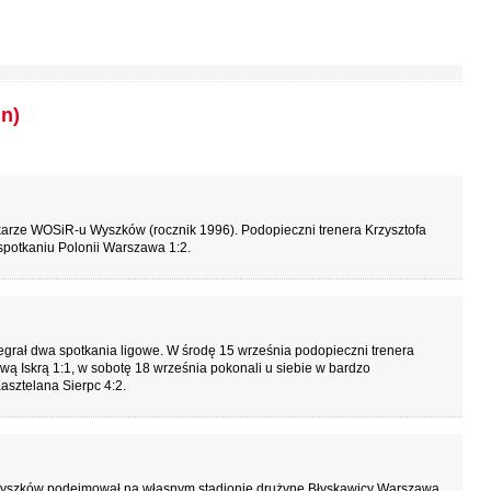
n)
karze WOSiR-u Wyszków (rocznik 1996). Podopieczni trenera Krzysztofa
potkaniu Polonii Warszawa 1:2.
grał dwa spotkania ligowe. W środę 15 września podopieczni trenera
ą Iskrą 1:1, w sobotę 18 września pokonali u siebie w bardzo
asztelana Sierpc 4:2.
Wyszków podejmował na własnym stadionie drużynę Błyskawicy Warszawa