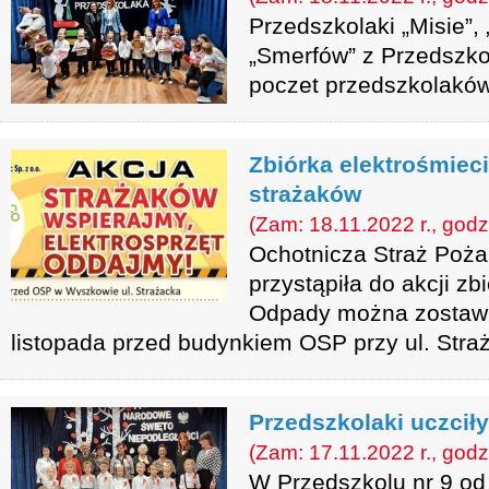
Przedszkolaki „Misie”, 
„Smerfów” z Przedszkol
poczet przedszkolaków
Zbiórka elektrośmieci
strażaków
(Zam: 18.11.2022 r., godz
Ochotnicza Straż Poż
przystąpiła do akcji zb
Odpady można zostawi
listopada przed budynkiem OSP przy ul. Straż
Przedszkolaki uczcił
(Zam: 17.11.2022 r., godz
W Przedszkolu nr 9 od