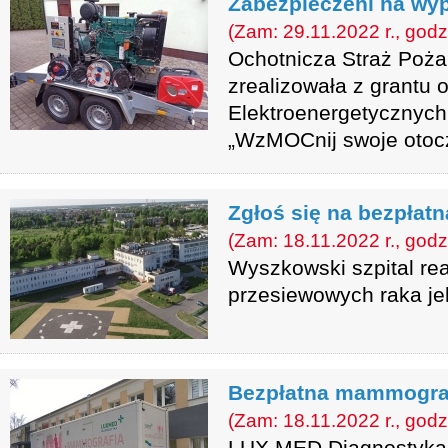
Zabezpieczeni na wy
(Zam: 29.11.2022 r., godz
Ochotnicza Straż Poża
zrealizowała z grantu o
Elektroenergetycznyc
„WzMOCnij swoje otocz
Zgłoś się na bezpłat
(Zam: 18.11.2022 r., godz
Wyszkowski szpital re
przesiewowych raka jel
Bezpłatna mammogra
(Zam: 18.11.2022 r., godz
LUX MED Diagnostyka 