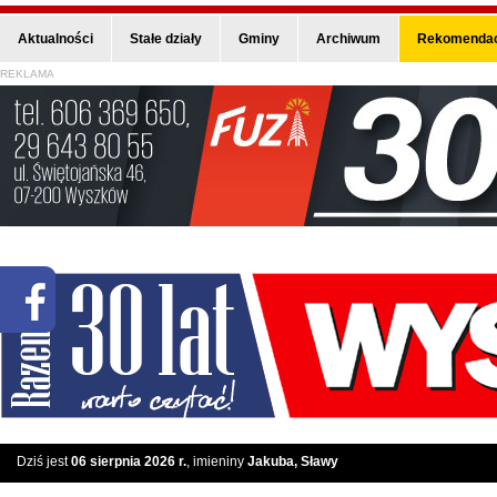
Aktualności
Stałe działy
Gminy
Archiwum
Rekomendac
REKLAMA
Dziś jest
06 sierpnia 2026 r.
, imieniny
Jakuba, Sławy