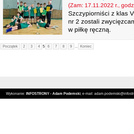
(Zam: 17.11.2022 r., godz
Szczypiorniści z klas 
nr 2 zostali zwycięzca
w piłkę ręczną.
Początek
2
3
4
5
6
7
8
9
...
Koniec
Wykonanie:
INFOSTRONY - Adam Podemski
, e-mail:
adam.podemski@infostro