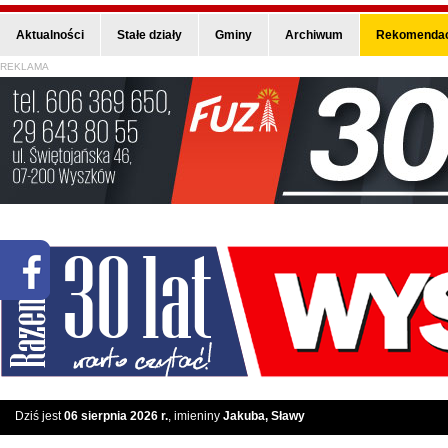
Aktualności
Stałe działy
Gminy
Archiwum
Rekomendac
REKLAMA
Dziś jest
06 sierpnia 2026 r.
, imieniny
Jakuba, Sławy