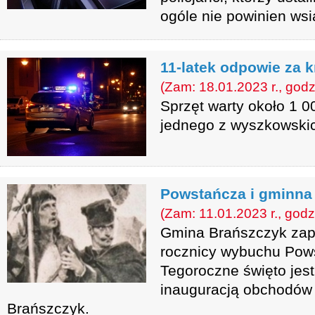
ogóle nie powinien wsi
11-latek odpowie za k
(Zam: 18.01.2023 r., godz
Sprzęt warty około 1 00
jednego z wyszkowski
Powstańcza i gminna
(Zam: 11.01.2023 r., godz
Gmina Brańszczyk zap
rocznicy wybuchu Pow
Tegoroczne święto jes
inauguracją obchodów 5
Brańszczyk.