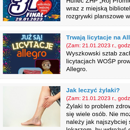
Hufiec ZHP „Rój Promi
wraz z miejską bibliot
rozgrywki planszowe w
Trwają licytacje na Al
(Zam: 21.01.2023 r., godz
Wyszkowski sztab zac
licytacjach WOŚP pro
Allegro.
Jak leczyć żylaki?
(Zam: 21.01.2023 r., godz
Żylaki to problem zdro
się wiele osób. Nie mo
należy jak najszybciej
lekarzem, by wdrożyć 