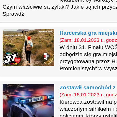
Czym właściwie są żylaki? Jakie są ich przycz
Sprawdź.
Harcerska gra miejsk
(Zam: 18.01.2023 r., godz
W dniu 31. Finału WOŚP
odbędzie się gra miejsk
przygotowana przez Hu
Promienistych” w Wys
Zostawił samochód z
(Zam: 18.01.2023 r., godz
Kierowca zostawił na p
włączonym silnikiem i 
policjanci, którzy usta