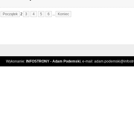
Początek
2
3
4
5
6
...
Koniec
Wykonanie:
INFOSTRONY - Adam Podemski
, e-mail:
adam.podemski@infostro