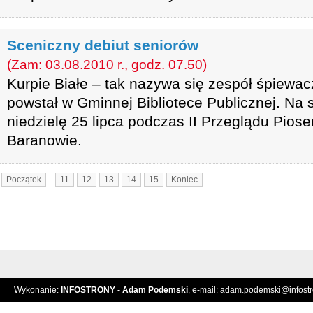
Sceniczny debiut seniorów
(Zam: 03.08.2010 r., godz. 07.50)
Kurpie Białe – tak nazywa się zespół śpiewac
powstał w Gminnej Bibliotece Publicznej. Na 
niedzielę 25 lipca podczas II Przeglądu Pios
Baranowie.
Początek
...
11
12
13
14
15
Koniec
Wykonanie:
INFOSTRONY - Adam Podemski
, e-mail:
adam.podemski@infostro