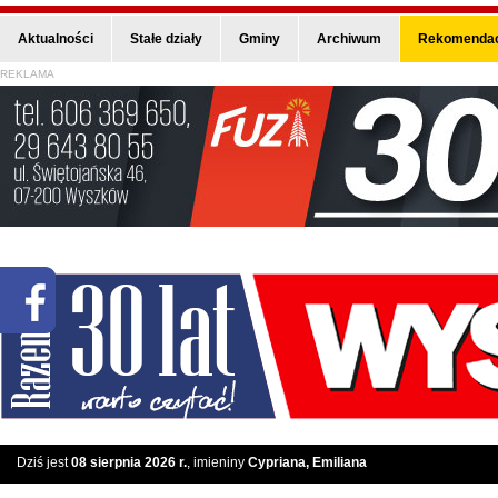
Aktualności
Stałe działy
Gminy
Archiwum
Rekomendac
REKLAMA
Dziś jest
08 sierpnia 2026 r.
, imieniny
Cypriana, Emiliana