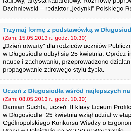
radiowy, artysta kabaretowy. Rozmowę poprow
Dachniewski – redaktor „jedynki” Polskiego R
Trzymaj formę z podstawówką w Długosiod
(Zam: 15.05.2013 r., godz. 10.30)
„Dzień otwarty” dla rodziców uczniów Public
w Długosiodle odbył się 25 kwietnia. Oprócz 
nauce i zachowaniu, przeprowadzono działan
propagowanie zdrowego stylu życia.
Uczeń z Długosiodła wśród najlepszych 
(Zam: 08.05.2013 r., godz. 10.30)
Damian Suchta, uczeń III klasy Liceum Profi
w Długosiodle, 25 kwietnia wziął udział w eta
Ogólnopolskiego Konkursu Wiedzy o Ergonomi
Pracy w Rolnictwie na SGGW w Warszawie.