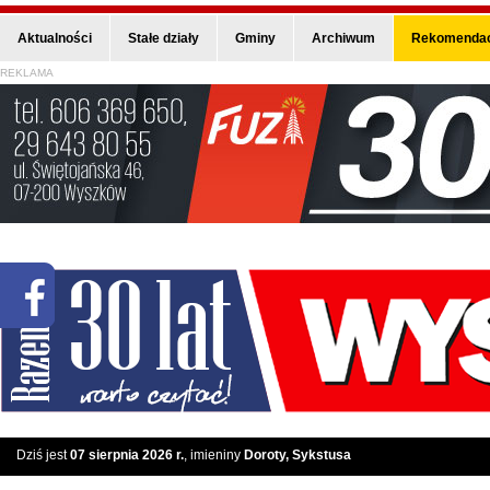
Aktualności
Stałe działy
Gminy
Archiwum
Rekomendac
REKLAMA
Dziś jest
07 sierpnia 2026 r.
, imieniny
Doroty, Sykstusa