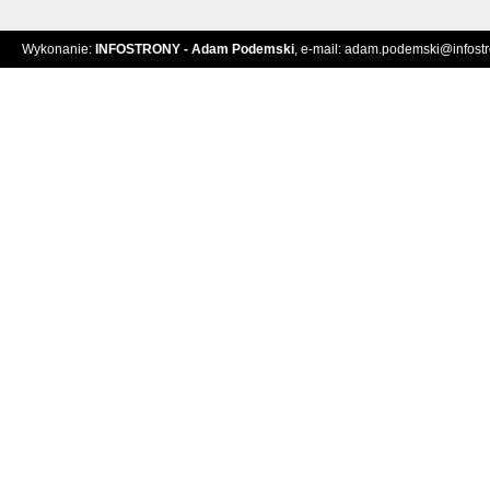
Wykonanie:
INFOSTRONY - Adam Podemski
, e-mail:
adam.podemski@infostro