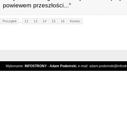
powiewem przeszłości...”
Początek
...
12
13
14
15
16
Koniec
Wykonanie:
INFOSTRONY - Adam Podemski
, e-mail:
adam.podemski@infostro