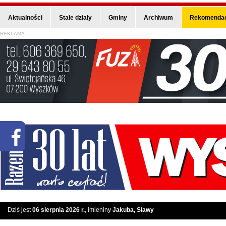
Aktualności
Stałe działy
Gminy
Archiwum
Rekomendac
REKLAMA
Dziś jest
06 sierpnia 2026 r.
, imieniny
Jakuba, Sławy