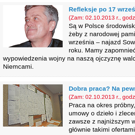
Refleksje po 17 wrze
(Zam: 02.10.2013 r., godz
Są w Polsce środowisk
żeby z narodowej pam
września – najazd Sow
roku. Mamy zapomnieć
wypowiedzenia wojny na naszą ojczyznę walcz
Niemcami.
Dobra praca? Na pewn
(Zam: 02.10.2013 r., godz
Praca na okres próbny,
umowy o dzieło i zlece
zawsze z najniższym 
głównie takimi oferta