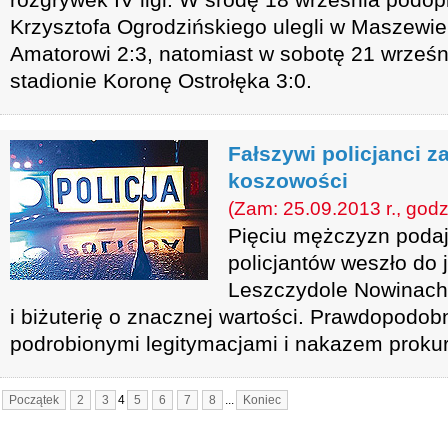
Krzysztofa Ogrodzińskiego ulegli w Maszew
Amatorowi 2:3, natomiast w sobotę 21 wrześ
stadionie Koronę Ostrołęka 3:0.
Fałszywi policjanci za
koszowości
(Zam: 25.09.2013 r., godz
Pięciu mężczyzn podaj
policjantów weszło do
Leszczydole Nowinach,
i biżuterię o znacznej wartości. Prawdopodobn
podrobionymi legitymacjami i nakazem prokur
Początek
2
3
4
5
6
7
8
...
Koniec