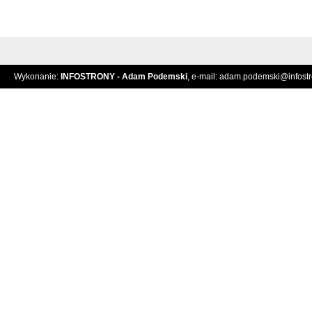
Wykonanie:
INFOSTRONY - Adam Podemski
, e-mail:
adam.podemski@infostro