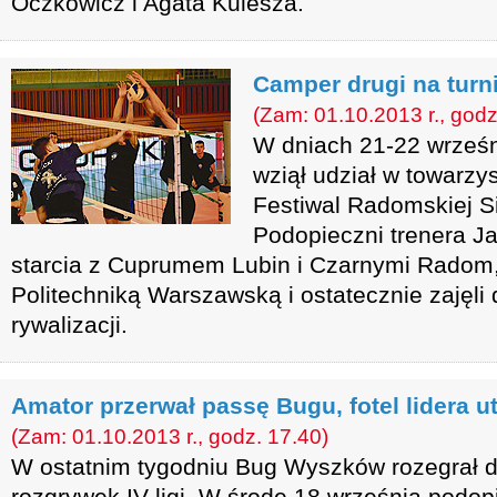
Oczkowicz i Agata Kulesza.
Camper drugi na turn
(Zam: 01.10.2013 r., godz
W dniach 21-22 wrze
wziął udział w towarzy
Festiwal Radomskiej S
Podopieczni trenera J
starcia z Cuprumem Lubin i Czarnymi Radom, 
Politechniką Warszawską i ostatecznie zajęli
rywalizacji.
Amator przerwał passę Bugu, fotel lidera 
(Zam: 01.10.2013 r., godz. 17.40)
W ostatnim tygodniu Bug Wyszków rozegrał 
rozgrywek IV ligi. W środę 18 września podop