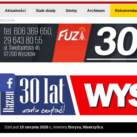
Aktualności
Stałe działy
Gminy
Archiwum
Rekomendac
REKLAMA
Dziś jest
10 sierpnia 2026 r.
, imieniny
Borysa, Wawrzyńca