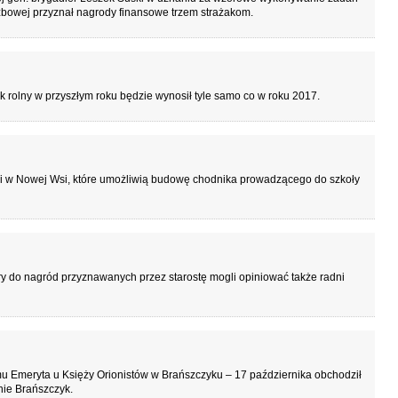
żbowej przyznał nagrody finansowe trzem strażakom.
 rolny w przyszłym roku będzie wynosił tyle samo co w roku 2017.
łki w Nowej Wsi, które umożliwią budowę chodnika prowadzącego do szkoły
y do nagród przyznawanych przez starostę mogli opiniować także radni
u Emeryta u Księży Orionistów w Brańszczyku – 17 października obchodził
nie Brańszczyk.