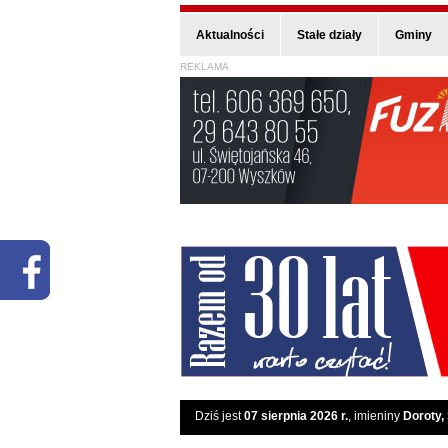
Aktualności
Stałe działy
Gminy
REKLAMA
Dziś jest
07 sierpnia 2026 r.
, imieniny
Doroty,