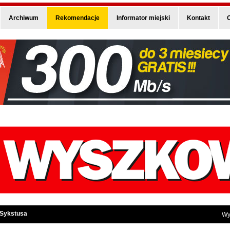
Archiwum
Rekomendacje
Informator miejski
Kontakt
O
 Sykstusa
Wy