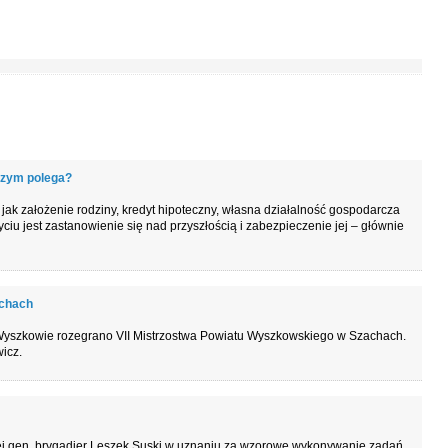
czym polega?
ak założenie rodziny, kredyt hipoteczny, własna działalność gospodarcza
iu jest zastanowienie się nad przyszłością i zabezpieczenie jej – głównie
achach
 Wyszkowie rozegrano VII Mistrzostwa Powiatu Wyszkowskiego w Szachach.
icz.
 gen. brygadier Leszek Suski w uznaniu za wzorowe wykonywanie zadań