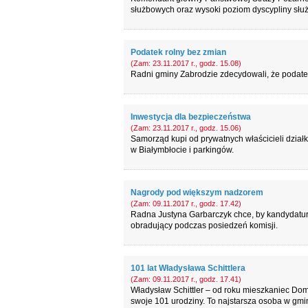
służbowych oraz wysoki poziom dyscypliny słu
Podatek rolny bez zmian
(Zam: 23.11.2017 r., godz. 15.08)
Radni gminy Zabrodzie zdecydowali, że podatek
Inwestycja dla bezpieczeństwa
(Zam: 23.11.2017 r., godz. 15.06)
Samorząd kupi od prywatnych właścicieli dzia
w Białymbłocie i parkingów.
Nagrody pod większym nadzorem
(Zam: 09.11.2017 r., godz. 17.42)
Radna Justyna Garbarczyk chce, by kandydatur
obradujący podczas posiedzeń komisji.
101 lat Władysława Schittlera
(Zam: 09.11.2017 r., godz. 17.41)
Władysław Schittler – od roku mieszkaniec Dom
swoje 101 urodziny. To najstarsza osoba w gmi