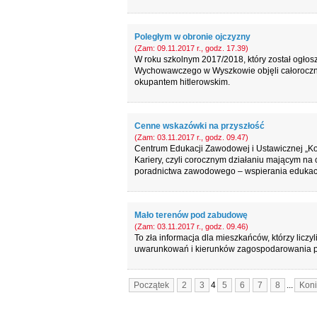
Poległym w obronie ojczyzny
(Zam: 09.11.2017 r., godz. 17.39)
W roku szkolnym 2017/2018, który został ogłos
Wychowawczego w Wyszkowie objęli całoroczną 
okupantem hitlerowskim.
Cenne wskazówki na przyszłość
(Zam: 03.11.2017 r., godz. 09.47)
Centrum Edukacji Zawodowej i Ustawicznej „Ko
Kariery, czyli corocznym działaniu mającym na c
poradnictwa zawodowego – wspierania edukacji,
Mało terenów pod zabudowę
(Zam: 03.11.2017 r., godz. 09.46)
To zła informacja dla mieszkańców, którzy licz
uwarunkowań i kierunków zagospodarowania p
Początek
2
3
4
5
6
7
8
...
Koni