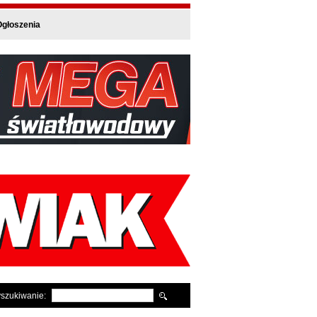
głoszenia
szukiwanie: