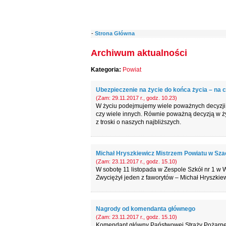
-
Strona Główna
Archiwum aktualności
Kategoria:
Powiat
Ubezpieczenie na życie do końca życia – na 
(Zam: 29.11.2017 r., godz. 10.23)
W życiu podejmujemy wiele poważnych decyzji j
czy wiele innych. Równie poważną decyzją w życ
z troski o naszych najbliższych.
Michał Hryszkiewicz Mistrzem Powiatu w Sz
(Zam: 23.11.2017 r., godz. 15.10)
W sobotę 11 listopada w Zespole Szkół nr 1 w
Zwyciężył jeden z faworytów – Michał Hryszkiew
Nagrody od komendanta głównego
(Zam: 23.11.2017 r., godz. 15.10)
Komendant główny Państwowej Straży Pożarnej