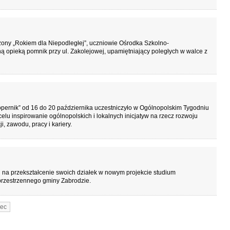
zony „Rokiem dla Niepodległej”, uczniowie Ośrodka Szkolno-
opieką pomnik przy ul. Zakolejowej, upamiętniający poległych w walce z
pernik” od 16 do 20 października uczestniczyło w Ogólnopolskim Tygodniu
elu inspirowanie ogólnopolskich i lokalnych inicjatyw na rzecz rozwoju
 zawodu, pracy i kariery.
yli na przekształcenie swoich działek w nowym projekcie studium
rzestrzennego gminy Zabrodzie.
ec