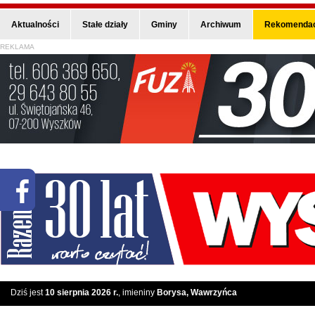
Aktualności
Stałe działy
Gminy
Archiwum
Rekomendac
REKLAMA
Dziś jest
10 sierpnia 2026 r.
, imieniny
Borysa, Wawrzyńca