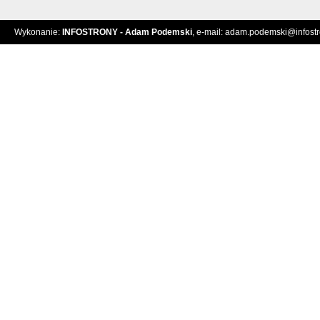
Wykonanie:
INFOSTRONY - Adam Podemski
, e-mail:
adam.podemski@infostro