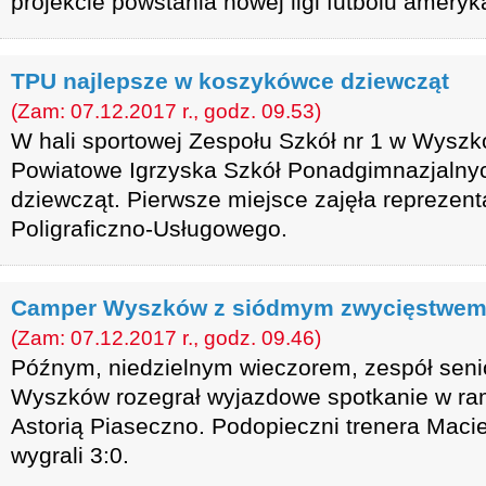
projekcie powstania nowej ligi futbolu ameryk
TPU najlepsze w koszykówce dziewcząt
(Zam: 07.12.2017 r., godz. 09.53)
W hali sportowej Zespołu Szkół nr 1 w Wyszk
Powiatowe Igrzyska Szkół Ponadgimnazjalnyc
dziewcząt. Pierwsze miejsce zajęła reprezent
Poligraficzno-Usługowego.
Camper Wyszków z siódmym zwycięstwem 
(Zam: 07.12.2017 r., godz. 09.46)
Późnym, niedzielnym wieczorem, zespół sen
Wyszków rozegrał wyjazdowe spotkanie w rama
Astorią Piaseczno. Podopieczni trenera Maci
wygrali 3:0.