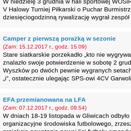
W niedzielę 3 grudnia w hali sportowej WOSi
V Halowy Turniej Piłkarski o Puchar Burmist
dziesięciogodzinną rywalizację wygrał zesp
Camper z pierwszą porażką w sezonie
(Zam: 15.12.2017 r., godz. 15.09)
Stare siatkarskie porzekadło „kto nie wygrywa
znalazło swoje potwierdzenie w sobotę 2 grud
Wyszków po dwóch pewnie wygranych setach n
„i”, ostatecznie ulegając SPS-owi 4CV Garwoli
EFA przemianowana na LFA
(Zam: 07.12.2017 r., godz. 09.54)
W dniach 18-19 listopada w Gliwicach odbyło 
organizacyjne środowiska futbolowego, zrze