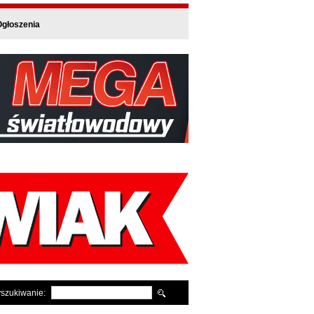
głoszenia
szukiwanie: