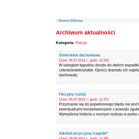
-
Strona Główna
Archiwum aktualności
Kategoria:
Policja
Śmiertelne dachowania
(Zam: 05.07.2011 r., godz. 12.00)
W ubiegłym tygodniu doszło do dwóch wypadkó
czterdziestotrzylatek. Oprócz dramatu ich najbli
dachowały.
Fikcyjny rozbój
(Zam: 05.07.2011 r., godz. 11.57)
Przyznanie się do popełnionego błędu nie jest
ewentualnymi konsekwencjami z powodu zgubione
Wymyślona historia o nocnym rozboju w parku wy
Alkohol przyczyną tragedii?
(Zam: 28.06.2011 r., godz. 11.58)