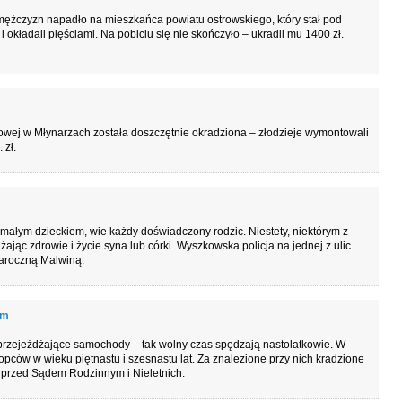
mężczyzn napadło na mieszkańca powiatu ostrowskiego, który stał pod
okładali pięściami. Na pobiciu się nie skończyło – ukradli mu 1400 zł.
owej w Młynarzach została doszczętnie okradziona – złodzieje wymontowali
 zł.
małym dzieckiem, wie każdy doświadczony rodzic. Niestety, niektórym z
żając zdrowie i życie syna lub córki. Wyszkowska policja na jednej z ulic
raroczną Malwiną.
em
przejeżdżające samochody – tak wolny czas spędzają nastolatkowie. W
opców w wieku piętnastu i szesnastu lat. Za znalezione przy nich kradzione
 przed Sądem Rodzinnym i Nieletnich.