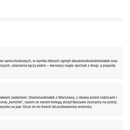
w samochodowych, w wyniku których zginęli dwudziestosiedmiolatek oraz
ższych, zdarzenia łączy jedno – kierowcy nagle zjechali z drogi, a pojazdy
 łatwym zadaniem. Osiemnastolatek z Warszawy, z obawy przed rodzicami i
j „komórki”, razem ze swoim kolegą złożył fałszywe zeznania na policji.
szła na jaw. Grozi im do trzech lat pozbawienia wolności.