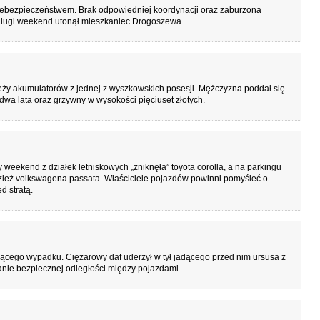
niebezpieczeństwem. Brak odpowiedniej koordynacji oraz zaburzona
ługi weekend utonął mieszkaniec Drogoszewa.
dzieży akumulatorów z jednej z wyszkowskich posesji. Mężczyzna poddał się
wa lata oraz grzywny w wysokości pięciuset złotych.
weekend z działek letniskowych „zniknęła” toyota corolla, a na parkingu
adzież volkswagena passata. Właściciele pojazdów powinni pomyśleć o
d stratą.
ącego wypadku. Ciężarowy daf uderzył w tył jadącego przed nim ursusa z
nie bezpiecznej odległości między pojazdami.