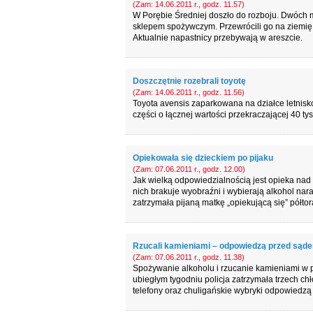
(Zam: 14.06.2011 r., godz. 11.57)
W Porębie Średniej doszło do rozboju. Dwóch 
sklepem spożywczym. Przewrócili go na ziemię i 
Aktualnie napastnicy przebywają w areszcie.
Doszczętnie rozebrali toyotę
(Zam: 14.06.2011 r., godz. 11.56)
Toyota avensis zaparkowana na działce letnisk
części o łącznej wartości przekraczającej 40 tys.
Opiekowała się dzieckiem po pijaku
(Zam: 07.06.2011 r., godz. 12.00)
Jak wielką odpowiedzialnością jest opieka nad 
nich brakuje wyobraźni i wybierają alkohol nara
zatrzymała pijaną matkę „opiekującą się” półto
Rzucali kamieniami – odpowiedzą przed sąd
(Zam: 07.06.2011 r., godz. 11.38)
Spożywanie alkoholu i rzucanie kamieniami w 
ubiegłym tygodniu policja zatrzymała trzech chł
telefony oraz chuligańskie wybryki odpowiedzą