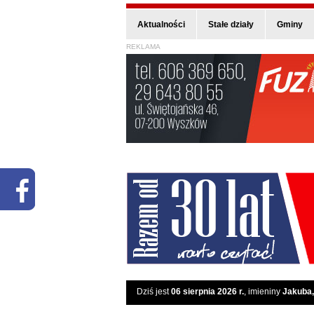
Aktualności
Stałe działy
Gminy
REKLAMA
Dziś jest
06 sierpnia 2026 r.
, imieniny
Jakuba,