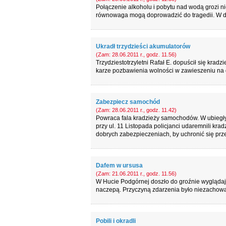
Połączenie alkoholu i pobytu nad wodą grozi 
równowaga mogą doprowadzić do tragedii. W d
Ukradł trzydzieści akumulatorów
(Zam: 28.06.2011 r., godz. 11.56)
Trzydziestotrzyletni Rafał E. dopuścił się kra
karze pozbawienia wolności w zawieszeniu na d
Zabezpiecz samochód
(Zam: 28.06.2011 r., godz. 11.42)
Powraca fala kradzieży samochodów. W ubiegły 
przy ul. 11 Listopada policjanci udaremnili kr
dobrych zabezpieczeniach, by uchronić się prze
Dafem w ursusa
(Zam: 21.06.2011 r., godz. 11.56)
W Hucie Podgórnej doszło do groźnie wyglądaj
naczepą. Przyczyną zdarzenia było niezachowa
Pobili i okradli