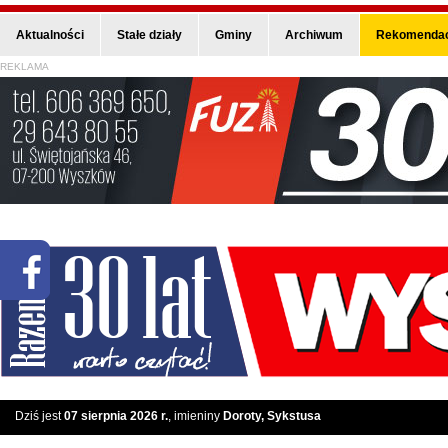
Aktualności
Stałe działy
Gminy
Archiwum
Rekomendac
REKLAMA
Dziś jest
07 sierpnia 2026 r.
, imieniny
Doroty, Sykstusa