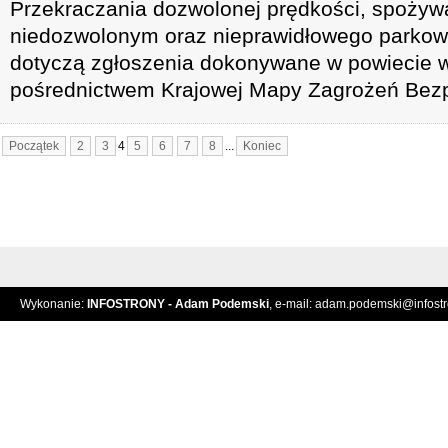
Przekraczania dozwolonej prędkości, spożyw
niedozwolonym oraz nieprawidłowego parkowa
dotyczą zgłoszenia dokonywane w powiecie
pośrednictwem Krajowej Mapy Zagrożeń Bez
Początek
2
3
4
5
6
7
8
...
Koniec
Wykonanie:
INFOSTRONY - Adam Podemski
, e-mail:
adam.podemski@infostro