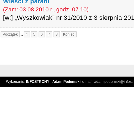
Wieści z parafii
(Zam: 03.08.2010 r., godz. 07.10)
[w:] „Wyszkowiak” nr 31/2010 z 3 sierpnia 201
Początek
...
4
5
6
7
8
Koniec
Wykonanie:
INFOSTRONY - Adam Podemski
, e-mail:
adam.podemski@infostro