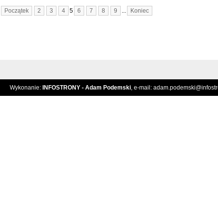
Początek
2
3
4
5
6
7
8
9
...
Koniec
Wykonanie:
INFOSTRONY - Adam Podemski
, e-mail:
adam.podemski@infostro