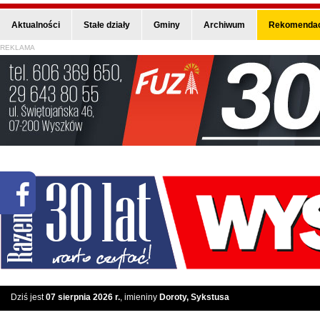
Aktualności
Stałe działy
Gminy
Archiwum
Rekomendac
REKLAMA
Dziś jest
07 sierpnia 2026 r.
, imieniny
Doroty, Sykstusa