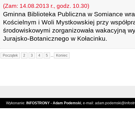
(Zam: 14.08.2013 r., godz. 10.30)
Gminna Biblioteka Publiczna w Somiance wraz
Kościelnym i Woli Mystkowskiej przy współpra
środowiskowymi zorganizowała wakacyjną wy
Jurajsko-Botanicznego w Kołacinku.
Początek
2
3
4
5
...
Koniec
Wykonanie:
INFOSTRONY - Adam Podemski
, e-mail:
adam.podemski@infostro