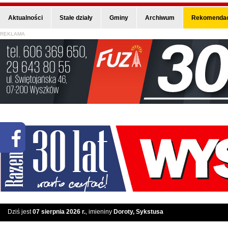
Aktualności
Stałe działy
Gminy
Archiwum
Rekomendac
REKLAMA
Dziś jest
07 sierpnia 2026 r.
, imieniny
Doroty, Sykstusa