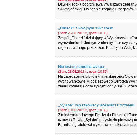
Dźwięki rocka pobrzmiewały w uszach zebran
Świętojańskiej. Na scenie zagrało 8 zespołów. 
„Oberek” z kolejnym sukcesem
(Zam: 26.06.2013 r., godz. 10.30)
Zespół „Oberek” działający w Wyszkowskim Ośr
wyróżnieniami. Jednym z nich był laur uzyskan
organizowanego przez Dom Kultury na Woli, któ
Nie jesteś samotną wyspą
(Zam: 26.06.2013 r., godz. 10.30)
Na zaproszenie biblioteki miejskiej oraz Stowa
wychowankowie Młodzieżowego Ośrodka Wychow
zmarli otwierają oczy żywym” odbył się 18 czerw
„Sylaba” i wyszkowscy wokaliści z trofeami
(Zam: 19.06.2013 r., godz. 10.30)
Z międzynarodowego Festiwalu Piosenki i Tańc
czerwca Rewia „Sylaba” przywiozła pierwszą nag
Burmistrz gratulował wykonawcom, których przed