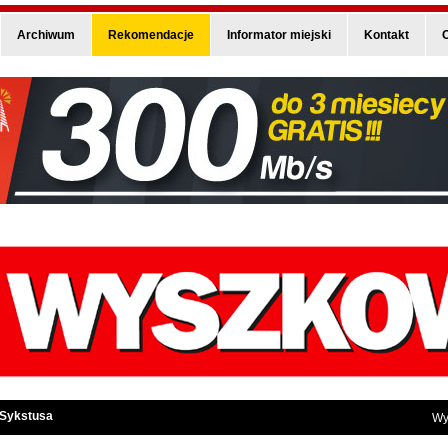
Archiwum
Rekomendacje
Informator miejski
Kontakt
O
 Sykstusa
Wy