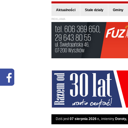
Aktualności
Stałe działy
Gminy
REKLAMA
Dziś jest
07 sierpnia 2026 r.
, imieniny
Doroty,