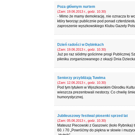
Poza głównym nurtem
(Zam: 19.06.2013 r., godz. 10.30)
- Mimo że mamy demokrację, nie oznacza to woln
który tworząc publicznie pod ponad czterdziestu
zaproszenie wyszkowskiego Klubu Gazety Polski
Dzień radości w Dębinkach
(Zam: 19.06.2013 r., godz. 10.30)
Już po raz siódmy gościnne progi Publicznej S
pikniku zorganizowanego z okazji Dnia Dziecka
Seniorzy przybliżają Tuwima
(Zam: 12.06.2013 r., godz. 10.30)
Pod tym tytułem w Wyszkowskim Ośrodku Kultury 
wieszcza prezentowali nestorzy. Co chwilę śmie
humorystycznej.
Jubileuszowy festiwal piosenki sprzed lat
(Zam: 05.06.2013 r., godz. 10.30)
Mateusz Piecowski z Gaszowic (koło Rybnika) to
60. i 70 „Powróćmy do piękna w słowie i muzyce