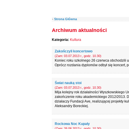
-
Strona Główna
Archiwum aktualności
Kategoria:
Kultura
Zakończyli koncertowo
(Zam: 03.07.2013 r., godz. 10.30)
Koniec roku szkolnego 26 czerwca obchodzili 
Oprócz rozdania dyplomów odbył się koncert, p
Świat nauką stoi
(Zam: 03.07.2013 r., godz. 10.30)
Mija kolejny rok działalności Wyszkowskiego U
zakończenie roku akademickiego 2012/2013. Dy
działaczy Fundacji Ave, realizującej projekty k
Aleksandry Boreckiej.
Rockowa Noc Kupały
(Zam: 26.06.2013 r., godz. 10.30)