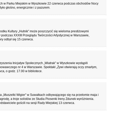
ych w Parku Miejskim w Wyszkowie 22 czerwca podczas obchodów Nocy
Było głośno, energicznie i z pazurem.
odku Kultury „Hutnik” może poszczycić się wieloma prestiżowymi
y podczas XXXIII Przeglądu Twórczości Artystycznej w Warszawie,
ry odbył się 15 czerwca.
rzyszenia Inicjatyw Społecznych „Wiatrak” w Wyszkowie wystąpili
awczego nr 4 w Warszawie. Spektakl „Żywi otwierają oczy zmarłym,
ca, o godz. 17.00 w bibliotece.
a „Muszelki Wigier” w Suwałkach odbywającego się na przełomie maja i
rodę, a troje solistów ze Studia Piosenki Ireny Zdunek wyróżnienia.
stawiciele gościli na sesji Rady Miejskiej 13 czerwca.