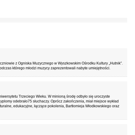
uczniowie z Ogniska Muzycznego w Wyszkowskim Ośrodku Kultury „Hutnik”.
odczas którego młodzi muzycy zaprezentowali nabyte umiejętności.
niwersytetu Trzeciego Wieku. W minioną środę odbyło się uroczyste
plomy odebrało75 słuchaczy. Oprócz zakończenia, miał miejsce wykład
ulturalne, edukacyjne, łączące pokolenia, Bartłomieja Włodkowskiego oraz