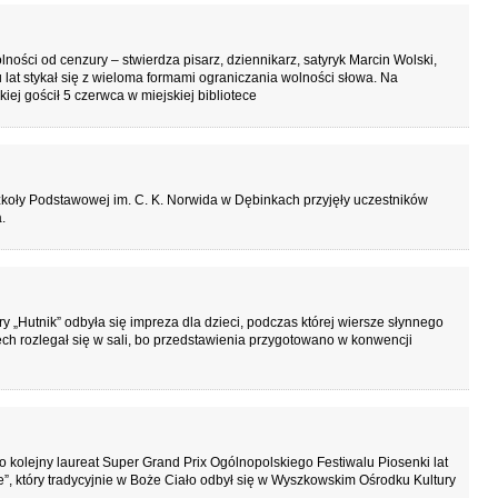
ości od cenzury – stwierdza pisarz, dziennikarz, satyryk Marcin Wolski,
 lat stykał się z wieloma formami ograniczania wolności słowa. Na
ej gościł 5 czerwca w miejskiej bibliotece
zkoły Podstawowej im. C. K. Norwida w Dębinkach przyjęły uczestników
.
„Hutnik” odbyła się impreza dla dzieci, podczas której wiersze słynnego
ch rozlegał się w sali, bo przedstawienia przygotowano w konwencji
 kolejny laureat Super Grand Prix Ogólnopolskiego Festiwalu Piosenki lat
”, który tradycyjnie w Boże Ciało odbył się w Wyszkowskim Ośrodku Kultury