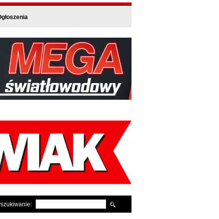
głoszenia
szukiwanie: