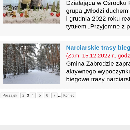
Działająca w Ośrodku
grupa „Młodzi duchem”
i grudnia 2022 roku re
tytułem „Przyjemne z 
Narciarskie trasy bi
(Zam: 15.12.2022 r., godz
Gmina Zabrodzie zapr
aktywnego wypoczynk
biegowe trasy narciars
Początek
2
3
4
5
6
7
...
Koniec