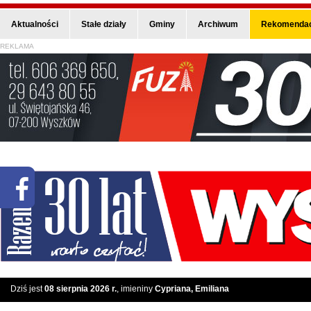
Aktualności
Stałe działy
Gminy
Archiwum
Rekomendac
REKLAMA
Dziś jest
08 sierpnia 2026 r.
, imieniny
Cypriana, Emiliana