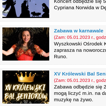
Koncert odbędzie się 
Cypriana Norwida w Dę
Zabawa w karnawale
(Zam: 05.01.2023 r., godz
Wyszkowski Ośrodek Ku
zaprasza na noworoczn
Runo.
XV Królewski Bal Sen
(Zam: 05.01.2023 r., godz
Zabawa odbędzie się 2
mogą liczyć m.in. na d
muzykę na żywo.