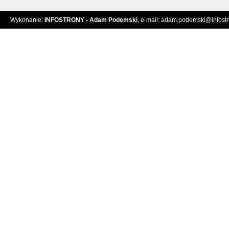
Wykonanie:
INFOSTRONY - Adam Podemski
, e-mail:
adam.podemski@infostro