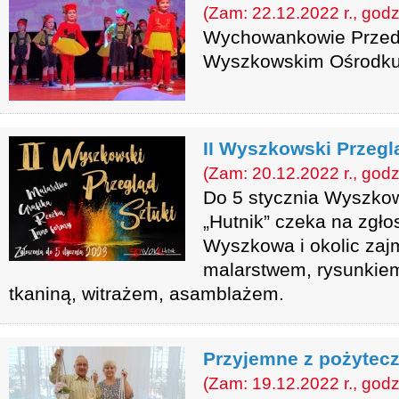
(Zam: 22.12.2022 r., godz
Wychowankowie Przedsz
Wyszkowskim Ośrodku K
II Wyszkowski Przegl
(Zam: 20.12.2022 r., godz
Do 5 stycznia Wyszkow
„Hutnik” czeka na zgło
Wyszkowa i okolic zaj
malarstwem, rysunkiem,
tkaniną, witrażem, asamblażem.
Przyjemne z pożytec
(Zam: 19.12.2022 r., godz