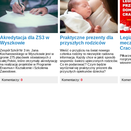
Akredytacja dla ZS3 w
Praktyczne prezenty dla
Legi
Wyszkowie
przyszłych rodziców
mec
Crac
Zespół Szkół Nr 3 im. Jana
Wieść o przyjściu na świat nowego
Kochanowskiego w Wyszkowie jest w
członka rodziny to niezwykle radosna
Piłkarz
gronie 275 placówek oświatowych z
informacja. Każdy chce w jakiś sposób
rozgryw
całej Polski, które otrzymały akredytację
wspomóc świeżo upieczonych rodziców.
wiosenn
na realizację projektów w Programie
Co im podarować? Czym będzie
Erasmus+ Kształcenie i Szkolenia
wyróżniał się praktyczny prezent dla
Zawodowe.
przyszłych opiekunów dziecka?
Komentarzy:
0
Komentarzy:
0
Komen