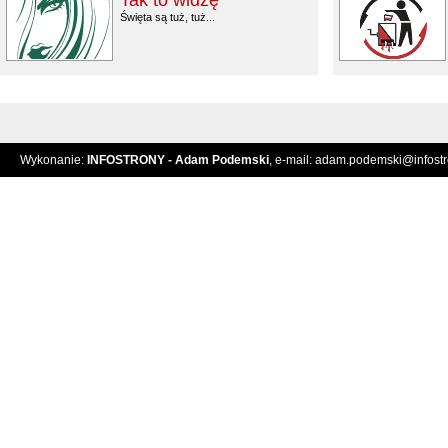
Tak to widzę
Święta są tuż, tuż...
Wykonanie:
INFOSTRONY - Adam Podemski
, e-mail:
adam.podemski@infostro