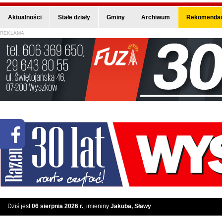
Aktualności
Stałe działy
Gminy
Archiwum
Rekomendac
REKLAMA
Dziś jest
06 sierpnia 2026 r.
, imieniny
Jakuba, Sławy