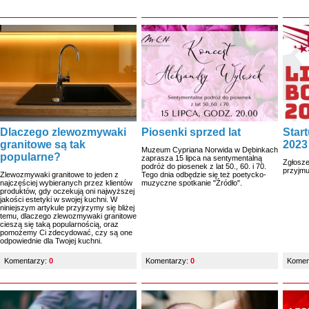
Dlaczego zlewozmywaki
Piosenki sprzed lat
Star
granitowe są tak
2023
Muzeum Cypriana Norwida w Dębinkach
popularne?
zaprasza 15 lipca na sentymentalną
Zgłosze
podróż do piosenek z lat 50., 60. i 70.
przyjmu
Zlewozmywaki granitowe to jeden z
Tego dnia odbędzie się też poetycko-
najczęściej wybieranych przez klientów
muzyczne spotkanie "Źródło".
produktów, gdy oczekują oni najwyższej
jakości estetyki w swojej kuchni. W
niniejszym artykule przyjrzymy się bliżej
temu, dlaczego zlewozmywaki granitowe
cieszą się taką popularnością, oraz
pomożemy Ci zdecydować, czy są one
odpowiednie dla Twojej kuchni.
Komentarzy:
0
Komentarzy:
0
Komen